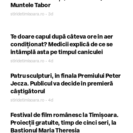
Muntele Tabor
stiridetimisoara.ro • 3d
Te doare capul după câteva ore în aer
condiționat? Medicii explică de ce se
întâmplă asta pe timpul caniculei
stiridetimisoara.ro • 4d
Patru sculpturi, în finala Premiului Peter
Jecza. Publicul va decide în premieră
câștigătorul
stiridetimisoara.ro • 4d
Festival de film românesc la Timișoara.
Proiecții gratuite, timp de cinci seri, la
Bastionul Maria Theresia