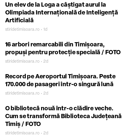
Un elev de la Loga a câștigat aurul la
Olimpiada Internațională de Inteligență
Artificială
stiridetimisoara.ro • 1d
16 arbori remarcabili din Timișoara,
propuși pentru protecție specială / FOTO
stiridetimisoara.ro • 2d
Record pe Aeroportul Timișoara. Peste
170.000 de pasageri într-o singură lună
stiridetimisoara.ro • 2d
O bibliotecă nouă într-o clădire veche.
Cum se transformă Biblioteca Județeană
Timiș / FOTO
stiridetimisoara.ro • 2d