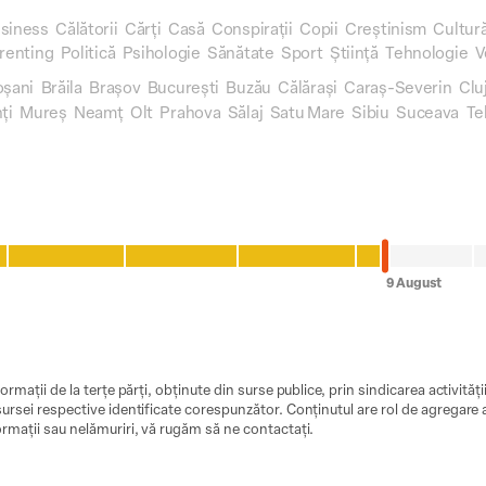
siness
Călătorii
Cărți
Casă
Conspirații
Copii
Creștinism
Cultur
renting
Politică
Psihologie
Sănătate
Sport
Știință
Tehnologie
V
oșani
Brăila
Brașov
București
Buzău
Călărași
Caraș-Severin
Clu
ți
Mureș
Neamț
Olt
Prahova
Sălaj
Satu Mare
Sibiu
Suceava
Te
ormații de la terțe părți, obținute din surse publice, prin sindicarea activităț
ursei respective identificate corespunzător. Conținutul are rol de agregare a ș
ormații sau nelămuriri, vă rugăm să ne contactați.