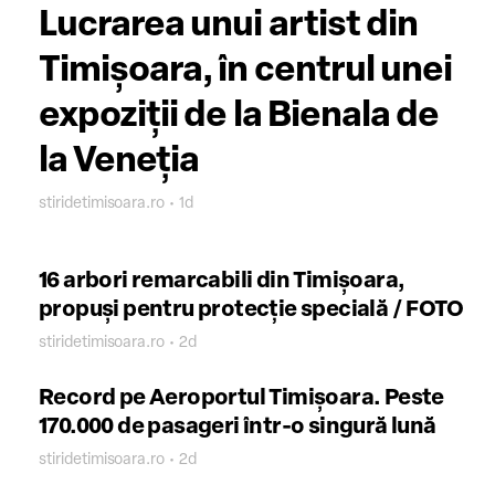
Lucrarea unui artist din
Timișoara, în centrul unei
expoziții de la Bienala de
la Veneția
stiridetimisoara.ro • 1d
16 arbori remarcabili din Timișoara,
propuși pentru protecție specială / FOTO
stiridetimisoara.ro • 2d
Record pe Aeroportul Timișoara. Peste
170.000 de pasageri într-o singură lună
stiridetimisoara.ro • 2d