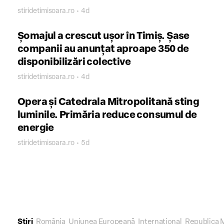
stiridetimisoara.ro • 4d
Șomajul a crescut ușor în Timiș. Șase
companii au anunțat aproape 350 de
disponibilizări colective
stiridetimisoara.ro • 4d
Opera și Catedrala Mitropolitană sting
luminile. Primăria reduce consumul de
energie
stiridetimisoara.ro • 5d
Știri
România
Uniunea Europeană
Internațional
Republica 