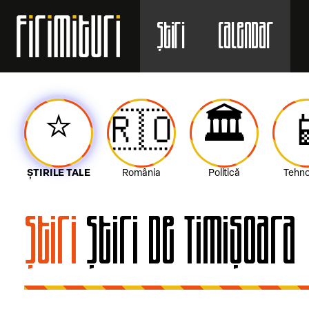
Știri
Calendar
⭐️
🏛️
🇷🇴

ȘTIRILE TALE
România
Politică
Tehno
Știri
Știri de Timișoara