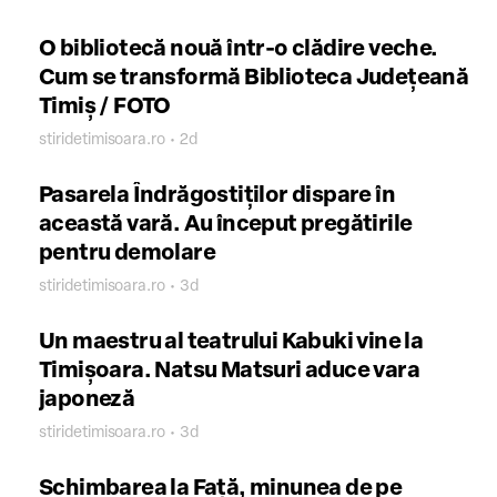
O bibliotecă nouă într-o clădire veche.
Cum se transformă Biblioteca Județeană
Timiș / FOTO
stiridetimisoara.ro • 2d
Pasarela Îndrăgostiților dispare în
această vară. Au început pregătirile
pentru demolare
stiridetimisoara.ro • 3d
Un maestru al teatrului Kabuki vine la
Timișoara. Natsu Matsuri aduce vara
japoneză
stiridetimisoara.ro • 3d
Schimbarea la Față, minunea de pe