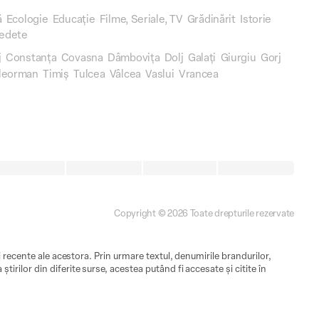
ă
Ecologie
Educație
Filme, Seriale, TV
Grădinărit
Istorie
edete
j
Constanța
Covasna
Dâmbovița
Dolj
Galați
Giurgiu
Gorj
leorman
Timiș
Tulcea
Vâlcea
Vaslui
Vrancea
Copyright © 2026 Toate drepturile rezervate
ii recente ale acestora. Prin urmare textul, denumirile brandurilor,
tirilor din diferite surse, acestea putând fi accesate și citite în