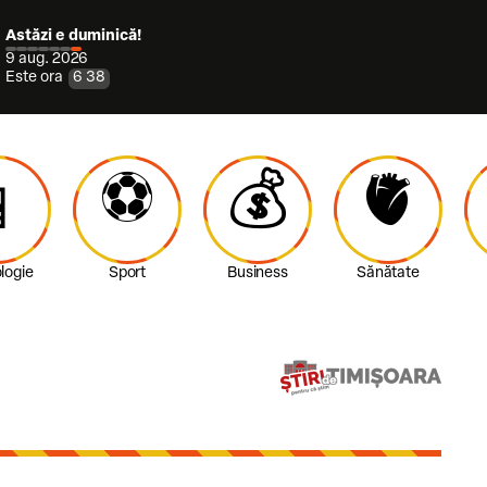
Astăzi e duminică!
9 aug. 2026
Este ora
6
:
38
⚽️
💰
🫀

logie
Sport
Business
Sănătate