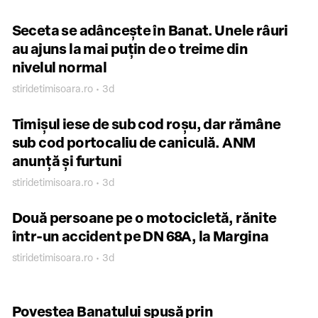
Seceta se adâncește în Banat. Unele râuri
au ajuns la mai puțin de o treime din
nivelul normal
stiridetimisoara.ro • 3d
Timișul iese de sub cod roșu, dar rămâne
sub cod portocaliu de caniculă. ANM
anunță și furtuni
stiridetimisoara.ro • 3d
Două persoane pe o motocicletă, rănite
într-un accident pe DN 68A, la Margina
stiridetimisoara.ro • 3d
Povestea Banatului spusă prin