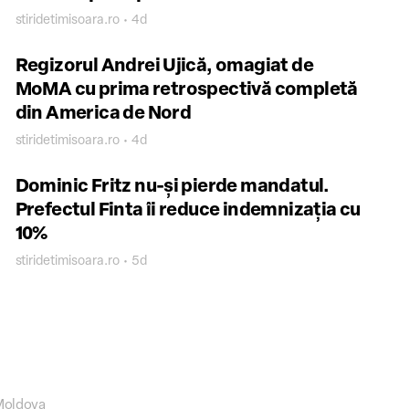
stiridetimisoara.ro • 4d
Regizorul Andrei Ujică, omagiat de
MoMA cu prima retrospectivă completă
din America de Nord
stiridetimisoara.ro • 4d
Dominic Fritz nu-și pierde mandatul.
Prefectul Finta îi reduce indemnizația cu
10%
stiridetimisoara.ro • 5d
Moldova