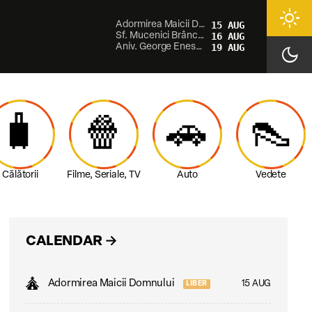
light_mode
Adormirea Maicii Domnului
15 AUG
Sf. Mucenici Brâncoveni
16 AUG
Aniv. George Enescu
19 AUG
dark_mode
🧳
🍿
🚗
👠
Călătorii
Filme, Seriale, TV
Auto
Vedete
CALENDAR
→
Adormirea Maicii Domnului
15 AUG
LIBER