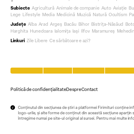
Subiecte
Agricultură
Animale de companie
Auto
Aviație
Bu
Lege
Lifestyle
Media
Medicină
Muzică
Natură
Ocultism
Pa
Județe
Alba
Arad
Argeș
Bacău
Bihor
Bistrița-Năsăud
Bot
Harghita
Hunedoara
Ialomița
Iași
Ilfov
Maramureș
Mehedin
Linkuri
Zile Libere
Ce sărbătoare e azi?
Politică de confidențialitate
Despre
Contact
Conținutul din secțiunea de știri a platformei Firimituri conține inf
logo-urile, și alte forme de conținut din această secțiune aparțin s
întregime numai pe site-ul original al sursei. Pentru mai multe inf