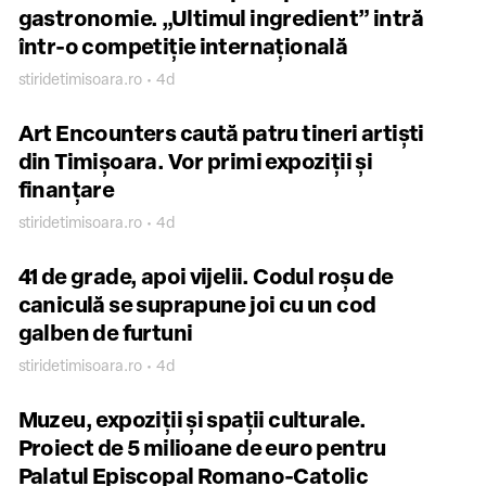
gastronomie. „Ultimul ingredient” intră
într-o competiție internațională
stiridetimisoara.ro • 4d
Art Encounters caută patru tineri artiști
din Timișoara. Vor primi expoziții și
finanțare
stiridetimisoara.ro • 4d
41 de grade, apoi vijelii. Codul roșu de
caniculă se suprapune joi cu un cod
galben de furtuni
stiridetimisoara.ro • 4d
Muzeu, expoziții și spații culturale.
Proiect de 5 milioane de euro pentru
Palatul Episcopal Romano-Catolic