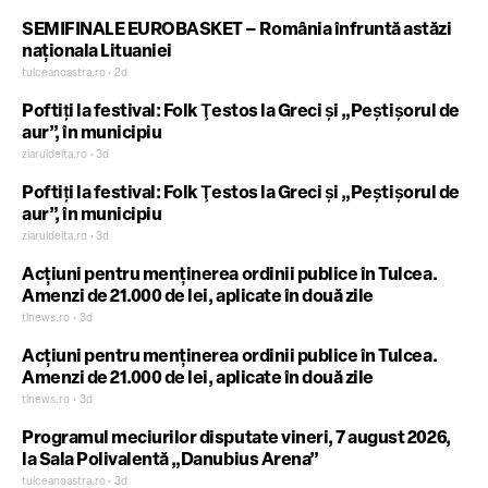
SEMIFINALE EUROBASKET – România înfruntă astăzi
naționala Lituaniei
tulceanoastra.ro • 2d
Poftiţi la festival: Folk Ţestos la Greci şi „Peştişorul de
aur”, în municipiu
ziaruldelta.ro • 3d
Poftiţi la festival: Folk Ţestos la Greci şi „Peştişorul de
aur”, în municipiu
ziaruldelta.ro • 3d
Acțiuni pentru menținerea ordinii publice în Tulcea.
Amenzi de 21.000 de lei, aplicate în două zile
tlnews.ro • 3d
Acțiuni pentru menținerea ordinii publice în Tulcea.
Amenzi de 21.000 de lei, aplicate în două zile
tlnews.ro • 3d
Programul meciurilor disputate vineri, 7 august 2026,
la Sala Polivalentă „Danubius Arena”
tulceanoastra.ro • 3d