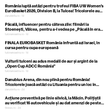
România luptă astăzi pentru trofeul FIBA U18 Women’s
EuroBasket 2026, Division B, la Tulcea! Tricolorele au
promovat în Divizia A după 14 ani
ziaruldelta.ro • 1d
Păcală, influencer pentru câteva zile: filmări la
Stoenești, Vâlcea, pentru a-l vedea pe „Păcală în era
digitală”
tulceanoastra.ro • 1d
FINALA EUROBASKET România înfruntă azi Israel, în
cursa pentru cupa europeană
tulceanoastra.ro • 1d
Vulturii tulceni au adus medalii de aur și argint de la
„Open Cup ADCC România”
tulceanoastra.ro • 1d
Danubius Arena, din nou plină pentru România!
Tricolorele joacă astăzi cu Lituania pentru un loc în
marea finală
ziaruldelta.ro • 2d
Acțiune preventivă pe linie silvică, la Măcin. Polițiștii
au verificat 16 autovehicule și au dat amenzi de peste
5.000 de lei
tlnews.ro • 2d