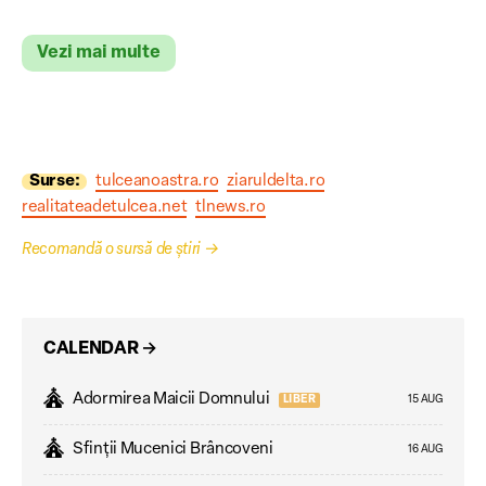
Vezi mai multe
Surse:
tulceanoastra.ro
ziaruldelta.ro
realitateadetulcea.net
tlnews.ro
Recomandă o sursă de știri
→
CALENDAR
→
Adormirea Maicii Domnului
LIBER
15 AUG
Sfinții Mucenici Brâncoveni
16 AUG