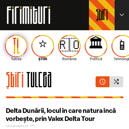
Știri
expand_more
TL
⭐️
🏛️
🇷🇴

Tulcea
ȘTIRI
România
Politică
Tehnolog
Știri
Tulcea
schedule
shuffle
Delta Dunării, locul în care natura încă
vorbește, prin Valex Delta Tour
tulceanoastra.ro • 17h