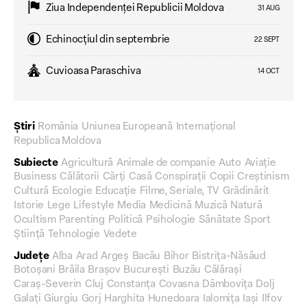
Ziua Independenţei Republicii Moldova
31 AUG
Echinocțiul din septembrie
22 SEPT
Cuvioasa Paraschiva
14 OCT
Știri
România
Uniunea Europeană
Internațional
Republica Moldova
Subiecte
Agricultură
Animale de companie
Auto
Aviație
Business
Călătorii
Cărți
Casă
Conspirații
Copii
Creștinism
Cultură
Ecologie
Educație
Filme, Seriale, TV
Grădinărit
Istorie
Lege
Lifestyle
Media
Medicină
Muzică
Natură
Ocultism
Parenting
Politică
Psihologie
Sănătate
Sport
Știință
Tehnologie
Vedete
Județe
Alba
Arad
Argeș
Bacău
Bihor
Bistrița-Năsăud
Botoșani
Brăila
Brașov
București
Buzău
Călărași
Caraș-Severin
Cluj
Constanța
Covasna
Dâmbovița
Dolj
Galați
Giurgiu
Gorj
Harghita
Hunedoara
Ialomița
Iași
Ilfov