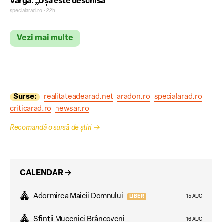
Varga: „Ușa este deschisă”
specialarad.ro • 22h
Vezi mai multe
Surse:
realitateadearad.net
aradon.ro
specialarad.ro
criticarad.ro
newsar.ro
Recomandă o sursă de știri
→
CALENDAR
→
Adormirea Maicii Domnului
LIBER
15 AUG
Sfinții Mucenici Brâncoveni
16 AUG