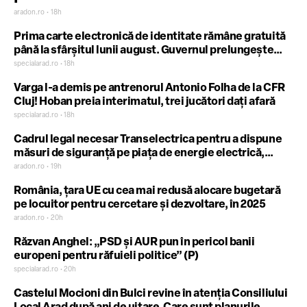
aradon.ro • 18h
Prima carte electronică de identitate rămâne gratuită
până la sfârșitul lunii august. Guvernul prelungește
finanțarea din PNRR
specialarad.ro • 18h
Varga l-a demis pe antrenorul Antonio Folha de la CFR
Cluj! Hoban preia interimatul, trei jucători dați afară
specialarad.ro • 18h
Cadrul legal necesar Transelectrica pentru a dispune
măsuri de siguranță pe piața de energie electrică,
aprobat de Guvern
aradon.ro • 19h
România, țara UE cu cea mai redusă alocare bugetară
pe locuitor pentru cercetare și dezvoltare, în 2025
aradon.ro • 20h
Răzvan Anghel: „PSD și AUR pun în pericol banii
europeni pentru răfuieli politice” (P)
specialarad.ro • 20h
Castelul Mocioni din Bulci revine în atenția Consiliului