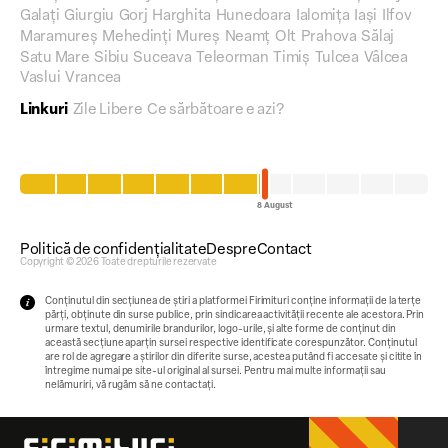
Galați
Giurgiu
Gorj
Harghita
Hunedoara
Ialomița
Iași
Ilfov
Maramureș
Mehedinți
Mureș
Neamț
Olt
Prahova
Sălaj
Satu Mare
Sibiu
Suceava
Teleorman
Timiș
Tulcea
Vâlcea
Vaslui
Vrancea
Linkuri
Zile Libere
Ce sărbătoare e azi?
Politică de confidențialitate
Despre
Contact
Copyright © 2026 Toate drepturile rezervate
Conținutul din secțiunea de știri a platformei Firimituri conține informații de la terțe
părți, obținute din surse publice, prin sindicarea activității recente ale acestora. Prin
urmare textul, denumirile brandurilor, logo-urile, și alte forme de conținut din
această secțiune aparțin sursei respective identificate corespunzător. Conținutul
are rol de agregare a știrilor din diferite surse, acestea putând fi accesate și citite în
întregime numai pe site-ul original al sursei. Pentru mai multe informații sau
nelămuriri, vă rugăm să ne contactați.