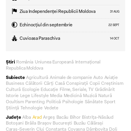
Ziua Independenţei Republicii Moldova
31 AUG
Echinocțiul din septembrie
22 SEPT
Cuvioasa Paraschiva
14 OCT
Știri
România
Uniunea Europeană
Internațional
Republica Moldova
Subiecte
Agricultură
Animale de companie
Auto
Aviație
Business
Călătorii
Cărți
Casă
Conspirații
Copii
Creștinism
Cultură
Ecologie
Educație
Filme, Seriale, TV
Grădinărit
Istorie
Lege
Lifestyle
Media
Medicină
Muzică
Natură
Ocultism
Parenting
Politică
Psihologie
Sănătate
Sport
Știință
Tehnologie
Vedete
Județe
Alba
Arad
Argeș
Bacău
Bihor
Bistrița-Năsăud
Botoșani
Brăila
Brașov
București
Buzău
Călărași
Caraș-Severin
Cluj
Constanța
Covasna
Dâmbovița
Dolj