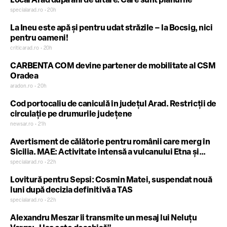
Local Arad după ani de uitare. Care sunt planurile
specialarad.ro • 20h
La Ineu este apă și pentru udat străzile – la Bocsig, nici
pentru oameni!
criticarad.ro • 20h
CARBENTA COM devine partener de mobilitate al CSM
Oradea
aradon.ro • 20h
Cod portocaliu de caniculă în județul Arad. Restricții de
circulație pe drumurile județene
newsar.ro • 21h
Avertisment de călătorie pentru românii care merg în
Sicilia. MAE: Activitate intensă a vulcanului Etna și
restricții în zona de vârf
specialarad.ro • 22h
Lovitură pentru Sepsi: Cosmin Matei, suspendat nouă
luni după decizia definitivă a TAS
specialarad.ro • 22h
Alexandru Meszar îi transmite un mesaj lui Neluțu