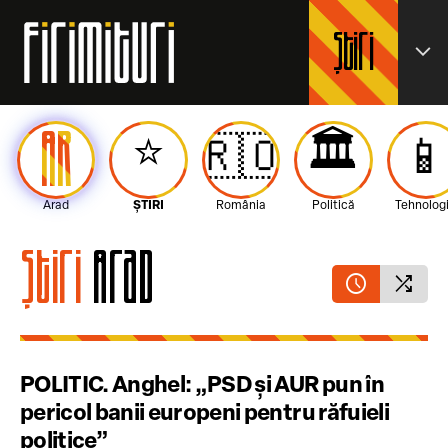
Știri
expand_more
AR
⭐️
🏛️
🇷🇴

Arad
ȘTIRI
România
Politică
Tehnolog
Știri
Arad
schedule
shuffle
POLITIC. Anghel: „PSD și AUR pun în
pericol banii europeni pentru răfuieli
politice”