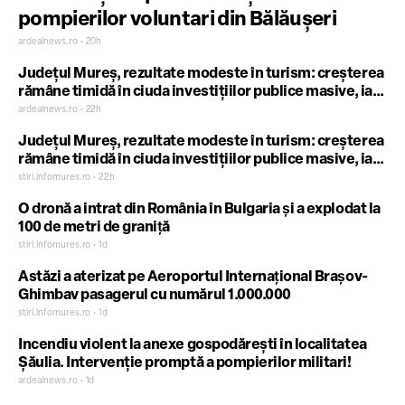
pompierilor voluntari din Bălăușeri
ardealnews.ro • 20h
Județul Mureș, rezultate modeste în turism: creșterea
rămâne timidă în ciuda investițiilor publice masive, iar
Sighișoara este doar pe locul 3!
ardealnews.ro • 22h
Județul Mureș, rezultate modeste în turism: creșterea
rămâne timidă în ciuda investițiilor publice masive, iar
Sighișoara este doar pe locul 3!
stiri.infomures.ro • 22h
O dronă a intrat din România în Bulgaria şi a explodat la
100 de metri de graniţă
stiri.infomures.ro • 1d
Astăzi a aterizat pe Aeroportul Internaţional Braşov-
Ghimbav pasagerul cu numărul 1.000.000
stiri.infomures.ro • 1d
Incendiu violent la anexe gospodărești în localitatea
Șăulia. Intervenție promptă a pompierilor militari!
ardealnews.ro • 1d