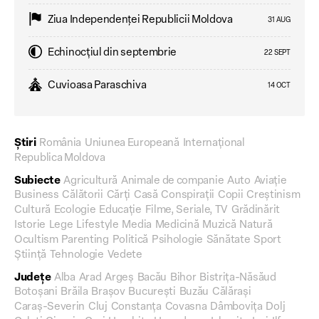
Ziua Independenţei Republicii Moldova
31 AUG
Echinocțiul din septembrie
22 SEPT
Cuvioasa Paraschiva
14 OCT
Știri
România
Uniunea Europeană
Internațional
Republica Moldova
Subiecte
Agricultură
Animale de companie
Auto
Aviație
Business
Călătorii
Cărți
Casă
Conspirații
Copii
Creștinism
Cultură
Ecologie
Educație
Filme, Seriale, TV
Grădinărit
Istorie
Lege
Lifestyle
Media
Medicină
Muzică
Natură
Ocultism
Parenting
Politică
Psihologie
Sănătate
Sport
Știință
Tehnologie
Vedete
Județe
Alba
Arad
Argeș
Bacău
Bihor
Bistrița-Năsăud
Botoșani
Brăila
Brașov
București
Buzău
Călărași
Caraș-Severin
Cluj
Constanța
Covasna
Dâmbovița
Dolj