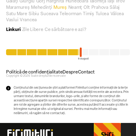
Galați
Giurgiu
Gorj
Harghita
Hunedoara
Ialomița
Iași
Ilfov
Maramureș
Mehedinți
Mureș
Neamț
Olt
Prahova
Sălaj
Satu Mare
Sibiu
Suceava
Teleorman
Timiș
Tulcea
Vâlcea
Vaslui
Vrancea
Linkuri
Zile Libere
Ce sărbătoare e azi?
Politică de confidențialitate
Despre
Contact
Copyright © 2026 Toate drepturile rezervate
Conținutul din secțiunea de știri a platformei Firimituri conține informații de la terțe
părți, obținute din surse publice, prin sindicarea activității recente ale acestora. Prin
urmare textul, denumirile brandurilor, logo-urile, și alte forme de conținut din
această secțiune aparțin sursei respective identificate corespunzător. Conținutul
are rol de agregare a știrilor din diferite surse, acestea putând fi accesate și citite în
întregime numai pe site-ul original al sursei. Pentru mai multe informații sau
nelămuriri, vă rugăm să ne contactați.