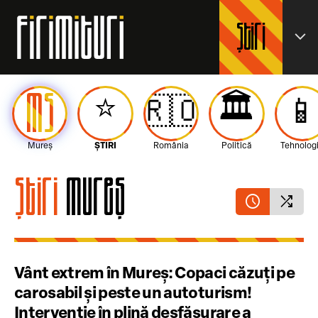
Știri
expand_more
MS
⭐️
🏛️
🇷🇴

Mureș
ȘTIRI
România
Politică
Tehnolog
Știri
Mureș
schedule
shuffle
Vânt extrem în Mureș: Copaci căzuți pe
carosabil și peste un autoturism!
Intervenție în plină desfășurare a