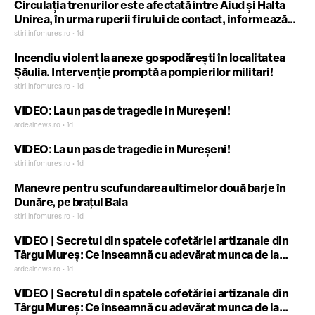
Circulația trenurilor este afectată între Aiud și Halta
Unirea, în urma ruperii firului de contact, informează
compania CFR SA
stiri.infomures.ro • 1d
Incendiu violent la anexe gospodărești în localitatea
Șăulia. Intervenție promptă a pompierilor militari!
stiri.infomures.ro • 1d
VIDEO: La un pas de tragedie în Mureșeni!
ardealnews.ro • 1d
VIDEO: La un pas de tragedie în Mureșeni!
stiri.infomures.ro • 1d
Manevre pentru scufundarea ultimelor două barje în
Dunăre, pe braţul Bala
stiri.infomures.ro • 1d
VIDEO | Secretul din spatele cofetăriei artizanale din
Târgu Mureș: Ce înseamnă cu adevărat munca de la
zero la Pop’s!
ardealnews.ro • 1d
VIDEO | Secretul din spatele cofetăriei artizanale din
Târgu Mureș: Ce înseamnă cu adevărat munca de la