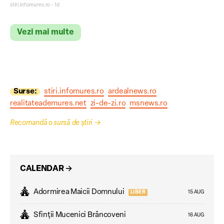
zero la Pop’s!
stiri.infomures.ro • 1d
Vezi mai multe
Surse:
stiri.infomures.ro
ardealnews.ro
realitateademures.net
zi-de-zi.ro
msnews.ro
Recomandă o sursă de știri
→
CALENDAR
→
Adormirea Maicii Domnului
LIBER
15 AUG
Sfinții Mucenici Brâncoveni
16 AUG