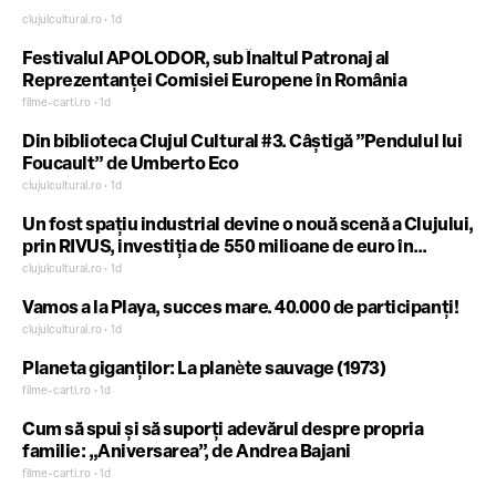
clujulcultural.ro • 1d
Festivalul APOLODOR, sub Înaltul Patronaj al
Reprezentanței Comisiei Europene în România
filme-carti.ro • 1d
Din biblioteca Clujul Cultural #3. Câștigă ”Pendulul lui
Foucault” de Umberto Eco
clujulcultural.ro • 1d
Un fost spațiu industrial devine o nouă scenă a Clujului,
prin RIVUS, investiția de 550 milioane de euro în
reconversie urbană
clujulcultural.ro • 1d
Vamos a la Playa, succes mare. 40.000 de participanți!
clujulcultural.ro • 1d
Planeta giganților: La planète sauvage (1973)
filme-carti.ro • 1d
Cum să spui și să suporți adevărul despre propria
familie: „Aniversarea”, de Andrea Bajani
filme-carti.ro • 1d