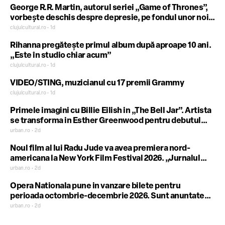
George R.R. Martin, autorul seriei „Game of Thrones”,
vorbeşte deschis despre depresie, pe fondul unor noi
întârzieri editoriale: „A îmbătrâni nu e deloc distractiv”
clujulcultural.ro • 1d
Rihanna pregătește primul album după aproape 10 ani.
„Este în studio chiar acum”
clujulcultural.ro • 1d
VIDEO/STING, muzicianul cu 17 premii Grammy
clujulcultural.ro • 1d
Primele imagini cu Billie Eilish in „The Bell Jar”. Artista
se transforma in Esther Greenwood pentru debutul
sau intr-un lungmetraj
urban.ro • 2d
Noul film al lui Radu Jude va avea premiera nord-
americana la New York Film Festival 2026. „Jurnalul
unei cameriste” va fi lansat in Romania pe 20
urban.ro • 2d
noiembrie.
Opera Nationala pune in vanzare bilete pentru
perioada octombrie-decembrie 2026. Sunt anuntate
doua premiere: „Tannhauser” si „Giselle”.
urban.ro • 2d