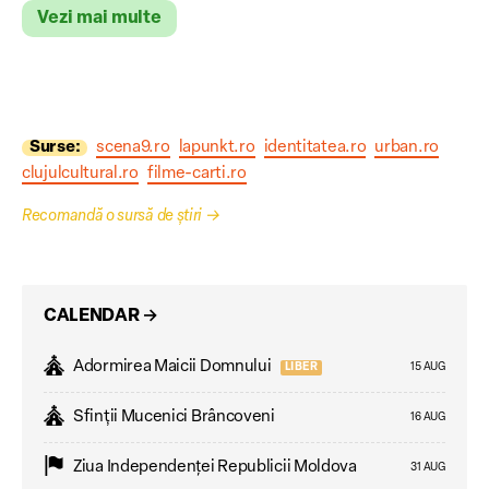
Vezi mai multe
Surse:
scena9.ro
lapunkt.ro
identitatea.ro
urban.ro
clujulcultural.ro
filme-carti.ro
Recomandă o sursă de știri
→
CALENDAR
→
Adormirea Maicii Domnului
LIBER
15 AUG
Sfinții Mucenici Brâncoveni
16 AUG
Ziua Independenţei Republicii Moldova
31 AUG