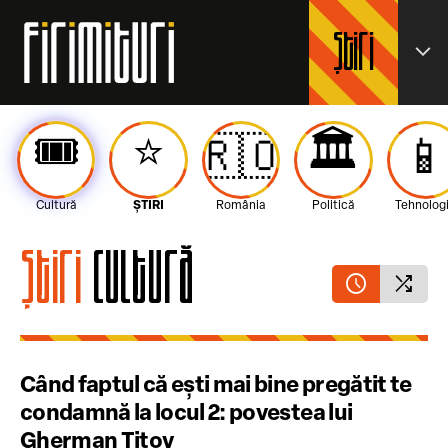
Știri
expand_more
🎟️
⭐️
🏛️
🇷🇴

Cultură
ȘTIRI
România
Politică
Tehnolog
Știri
Cultură
schedule
shuffle
Când faptul că ești mai bine pregătit te
condamnă la locul 2: povestea lui
Gherman Titov