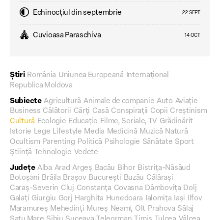
Echinocțiul din septembrie
22 SEPT
Cuvioasa Paraschiva
14 OCT
Știri
România
Uniunea Europeană
Internațional
Republica Moldova
Subiecte
Agricultură
Animale de companie
Auto
Aviație
Business
Călătorii
Cărți
Casă
Conspirații
Copii
Creștinism
Cultură
Ecologie
Educație
Filme, Seriale, TV
Grădinărit
Istorie
Lege
Lifestyle
Media
Medicină
Muzică
Natură
Ocultism
Parenting
Politică
Psihologie
Sănătate
Sport
Știință
Tehnologie
Vedete
Județe
Alba
Arad
Argeș
Bacău
Bihor
Bistrița-Năsăud
Botoșani
Brăila
Brașov
București
Buzău
Călărași
Caraș-Severin
Cluj
Constanța
Covasna
Dâmbovița
Dolj
Galați
Giurgiu
Gorj
Harghita
Hunedoara
Ialomița
Iași
Ilfov
Maramureș
Mehedinți
Mureș
Neamț
Olt
Prahova
Sălaj
Satu Mare
Sibiu
Suceava
Teleorman
Timiș
Tulcea
Vâlcea