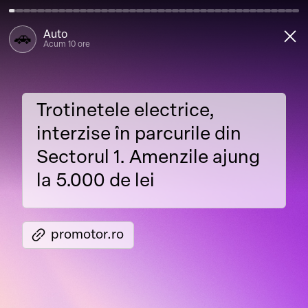
close
Auto
🚗
Acum 10 ore
Trotinetele electrice,
Trotinetele
electrice,
interzise în parcurile din
interzise
în
parcurile
din
Sectorul 1. Amenzile ajung
Sectorul
1.
Amenzile
ajung
la 5.000 de lei
la
5.000
de
lei
link
promotor.ro