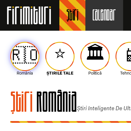
Știri
Calendar
⭐️
🏛️
🇷🇴

România
ȘTIRILE TALE
Politică
Tehno
Știri
România
Știri Inteligente De Ul