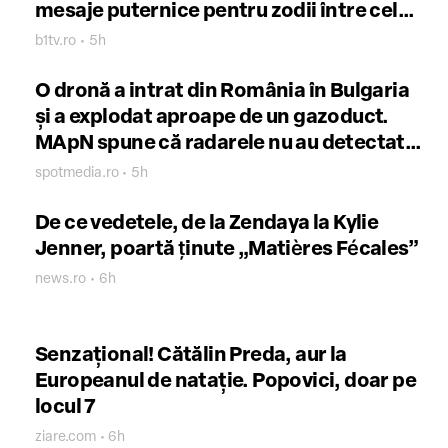
mesaje puternice pentru zodii între cele
două eclipse
b1tv.ro • 5h
O dronă a intrat din România în Bulgaria
și a explodat aproape de un gazoduct.
MApN spune că radarele nu au detectat
nimic UPDATE Ministerul Apărării de la
spotmedia.ro • 5h
Sofia: E un aparat ucrainean
De ce vedetele, de la Zendaya la Kylie
Jenner, poartă ţinute „Matières Fécales”
news.ro • 6h
Senzațional! Cătălin Preda, aur la
Europeanul de natație. Popovici, doar pe
locul 7
ziare.com • 6h