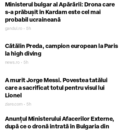
Ministerul bulgar al Apărării: Drona care
s-a prăbușit în Kardam este cel mai
probabil ucraineană
gandul.ro • 5h
Cătălin Preda, campion european la Paris
la high diving
news.ro • 5h
A murit Jorge Messi. Povestea tatălui
care a sacrificat totul pentru visul lui
Lionel
ziare.com • 5h
Anunțul Ministerului Afacerilor Externe,
după ce o dronă intrată în Bulgaria din