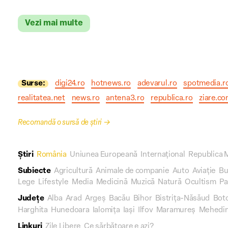
Vezi mai multe
Surse:
digi24.ro
hotnews.ro
adevarul.ro
spotmedia.r
realitatea.net
news.ro
antena3.ro
republica.ro
ziare.c
Recomandă o sursă de știri
→
Știri
România
Uniunea Europeană
Internațional
Republica 
Subiecte
Agricultură
Animale de companie
Auto
Aviație
Bu
Lege
Lifestyle
Media
Medicină
Muzică
Natură
Ocultism
Pa
Județe
Alba
Arad
Argeș
Bacău
Bihor
Bistrița-Năsăud
Bot
Harghita
Hunedoara
Ialomița
Iași
Ilfov
Maramureș
Mehedin
Linkuri
Zile Libere
Ce sărbătoare e azi?