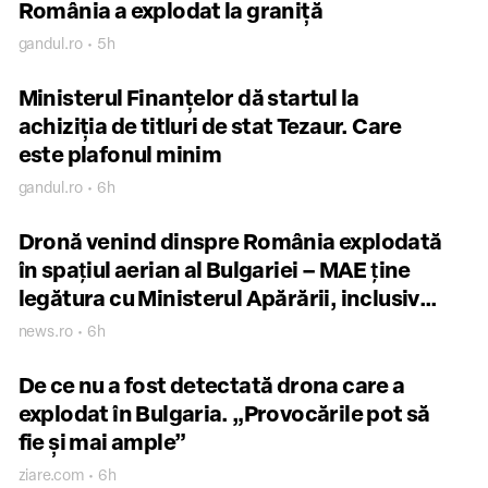
România a explodat la graniță
gandul.ro • 5h
Ministerul Finanțelor dă startul la
achiziția de titluri de stat Tezaur. Care
este plafonul minim
gandul.ro • 6h
Dronă venind dinspre România explodată
în spaţiul aerian al Bulgariei – MAE ţine
legătura cu Ministerul Apărării, inclusiv
pentru aspecte care privesc informarea
news.ro • 6h
Aliaţilor NATO / România, pregătită să
ofere asistenţă Bulgariei
De ce nu a fost detectată drona care a
explodat în Bulgaria. „Provocările pot să
fie și mai ample”
ziare.com • 6h