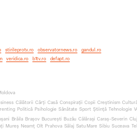
o
stirileprotv.ro
observatornews.ro
gandul.ro
om
veridica.ro
b1tv.ro
defapt.ro
Moldova
siness
Călătorii
Cărți
Casă
Conspirații
Copii
Creștinism
Cultur
renting
Politică
Psihologie
Sănătate
Sport
Știință
Tehnologie
V
oșani
Brăila
Brașov
București
Buzău
Călărași
Caraș-Severin
Clu
ți
Mureș
Neamț
Olt
Prahova
Sălaj
Satu Mare
Sibiu
Suceava
Te