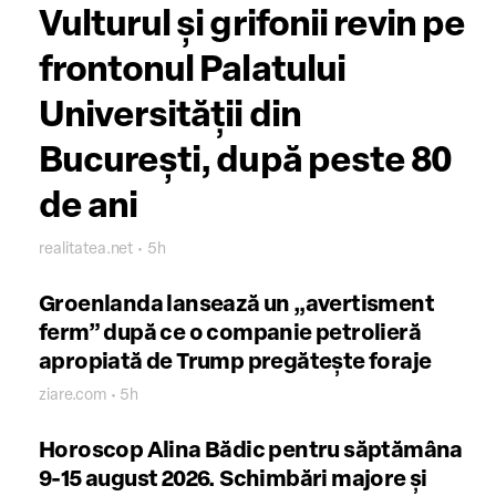
Vulturul și grifonii revin pe
frontonul Palatului
Universității din
București, după peste 80
de ani
realitatea.net • 5h
Groenlanda lansează un „avertisment
ferm” după ce o companie petrolieră
apropiată de Trump pregătește foraje
ziare.com • 5h
Horoscop Alina Bădic pentru săptămâna
9-15 august 2026. Schimbări majore și