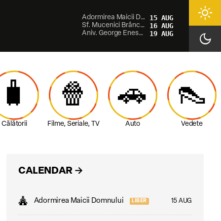
light_mode
Adormirea Maicii Domnului
15 AUG
Sf. Mucenici Brâncoveni
16 AUG
Aniv. George Enescu
19 AUG
dark_mode
🧳
🍿
🚗
👠
Călătorii
Filme, Seriale, TV
Auto
Vedete
CALENDAR
→
Adormirea Maicii Domnului
15 AUG
LIBER