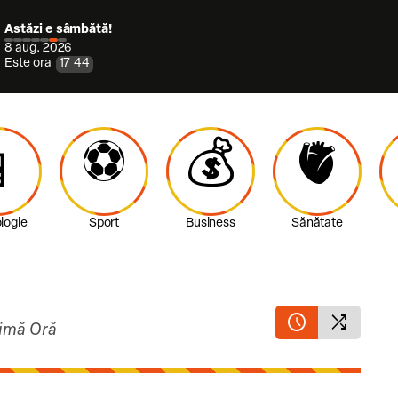
Astăzi e sâmbătă!
8 aug. 2026
Este ora
17
:
44
⚽️
💰
🫀

logie
Sport
Business
Sănătate
schedule
shuffle
timă Oră