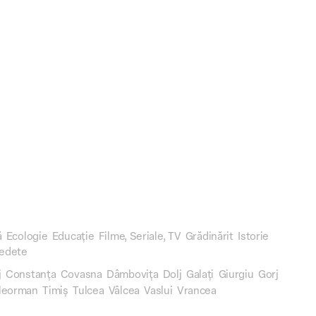
ă
Ecologie
Educație
Filme, Seriale, TV
Grădinărit
Istorie
edete
j
Constanța
Covasna
Dâmbovița
Dolj
Galați
Giurgiu
Gorj
leorman
Timiș
Tulcea
Vâlcea
Vaslui
Vrancea