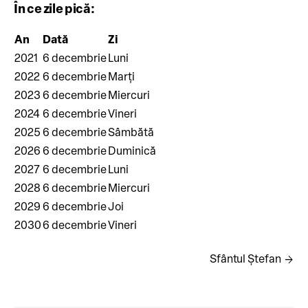
În ce zile pică:
An
Dată
Zi
2021
6 decembrie
Luni
2022
6 decembrie
Marți
2023
6 decembrie
Miercuri
2024
6 decembrie
Vineri
2025
6 decembrie
Sâmbătă
2026
6 decembrie
Duminică
2027
6 decembrie
Luni
2028
6 decembrie
Miercuri
2029
6 decembrie
Joi
2030
6 decembrie
Vineri
arrow_forward
Sfântul Ștefan