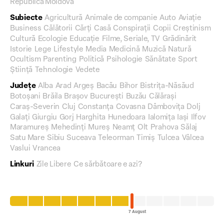
Republica Moldova
Subiecte
Agricultură
Animale de companie
Auto
Aviație
Business
Călătorii
Cărți
Casă
Conspirații
Copii
Creștinism
Cultură
Ecologie
Educație
Filme, Seriale, TV
Grădinărit
Istorie
Lege
Lifestyle
Media
Medicină
Muzică
Natură
Ocultism
Parenting
Politică
Psihologie
Sănătate
Sport
Știință
Tehnologie
Vedete
Județe
Alba
Arad
Argeș
Bacău
Bihor
Bistrița-Năsăud
Botoșani
Brăila
Brașov
București
Buzău
Călărași
Caraș-Severin
Cluj
Constanța
Covasna
Dâmbovița
Dolj
Galați
Giurgiu
Gorj
Harghita
Hunedoara
Ialomița
Iași
Ilfov
Maramureș
Mehedinți
Mureș
Neamț
Olt
Prahova
Sălaj
Satu Mare
Sibiu
Suceava
Teleorman
Timiș
Tulcea
Vâlcea
Vaslui
Vrancea
Linkuri
Zile Libere
Ce sărbătoare e azi?