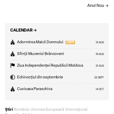
arrow_forward
Anul Nou
CALENDAR
→
Adormirea Maicii Domnului
LIBER
15 AUG
Sfinții Mucenici Brâncoveni
16 AUG
Ziua Independenţei Republicii Moldova
31 AUG
Echinocțiul din septembrie
22 SEPT
Cuvioasa Paraschiva
14 OCT
Știri
România
Uniunea Europeană
Internațional