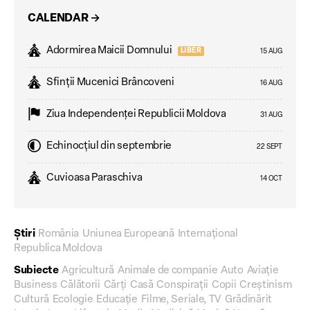
CALENDAR
→
Adormirea Maicii Domnului
LIBER
15 AUG
Sfinții Mucenici Brâncoveni
16 AUG
Ziua Independenţei Republicii Moldova
31 AUG
Echinocțiul din septembrie
22 SEPT
Cuvioasa Paraschiva
14 OCT
Știri
România
Uniunea Europeană
Internațional
Republica Moldova
Subiecte
Agricultură
Animale de companie
Auto
Aviație
Business
Călătorii
Cărți
Casă
Conspirații
Copii
Creștinism
Cultură
Ecologie
Educație
Filme, Seriale, TV
Grădinărit