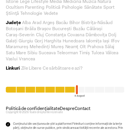
Istorie
Lege
Lifestyle
Media
Medicină
Muzică
Natură
Ocultism
Parenting
Politică
Psihologie
Sănătate
Sport
Știință
Tehnologie
Vedete
Județe
Alba
Arad
Argeș
Bacău
Bihor
Bistrița-Năsăud
Botoșani
Brăila
Brașov
București
Buzău
Călărași
Caraș-Severin
Cluj
Constanța
Covasna
Dâmbovița
Dolj
Galați
Giurgiu
Gorj
Harghita
Hunedoara
Ialomița
Iași
Ilfov
Maramureș
Mehedinți
Mureș
Neamț
Olt
Prahova
Sălaj
Satu Mare
Sibiu
Suceava
Teleorman
Timiș
Tulcea
Vâlcea
Vaslui
Vrancea
Linkuri
Zile Libere
Ce sărbătoare e azi?
Politică de confidențialitate
Despre
Contact
Copyright © 2026 Toate drepturile rezervate
Conținutul din secțiunea de știri a platformei Firimituri conține informații de la terțe
părți, obținute din surse publice, prin sindicarea activității recente ale acestora. Prin