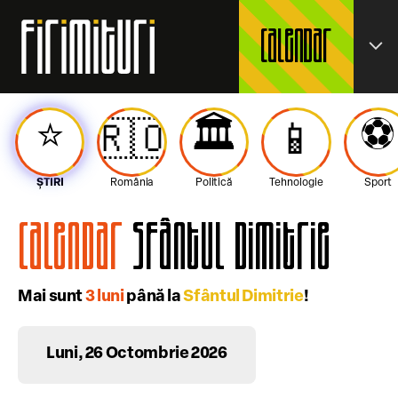
Calendar
expand_more
⭐️
🏛️
⚽️
🇷🇴
📱
ȘTIRI
România
Politică
Tehnologie
Sport
Calendar
Sfântul Dimitrie
Mai sunt
3 luni
până la
Sfântul Dimitrie
!
Luni, 26 Octombrie 2026