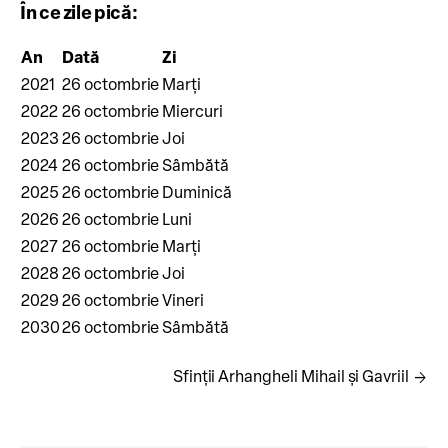
În ce zile pică:
An
Dată
Zi
2021
26 octombrie
Marți
2022
26 octombrie
Miercuri
2023
26 octombrie
Joi
2024
26 octombrie
Sâmbătă
2025
26 octombrie
Duminică
2026
26 octombrie
Luni
2027
26 octombrie
Marți
2028
26 octombrie
Joi
2029
26 octombrie
Vineri
2030
26 octombrie
Sâmbătă
arrow_forward
Sfinții Arhangheli Mihail și Gavriil