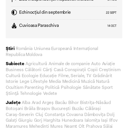
Echinocțiul din septembrie
22 SEPT
Cuvioasa Paraschiva
14 OCT
Știri
România
Uniunea Europeană
Internațional
Republica Moldova
Subiecte
Agricultură
Animale de companie
Auto
Aviație
Business
Călătorii
Cărți
Casă
Conspirații
Copii
Creștinism
Cultură
Ecologie
Educație
Filme, Seriale, TV
Grădinărit
Istorie
Lege
Lifestyle
Media
Medicină
Muzică
Natură
Ocultism
Parenting
Politică
Psihologie
Sănătate
Sport
Știință
Tehnologie
Vedete
Județe
Alba
Arad
Argeș
Bacău
Bihor
Bistrița-Năsăud
Botoșani
Brăila
Brașov
București
Buzău
Călărași
Caraș-Severin
Cluj
Constanța
Covasna
Dâmbovița
Dolj
Galați
Giurgiu
Gorj
Harghita
Hunedoara
Ialomița
Iași
Ilfov
Maramureș
Mehedinți
Mureș
Neamț
Olt
Prahova
Sălaj