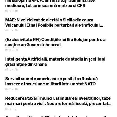
Ilie Bolojan la RFI: Avem instituții administrate
mediocru, tot ce înseamnă metrou și CFR
rfi.ro • 13h
MAE: Nivel ridicat de alertă în Sicilia din cauza
Vulcanului Etna| Posibile perturbări ale traficului
aerian
rfi.ro • 13h
(Exclusivitate RFI) Condițiile lui Ilie Bolojan pentru a
susține un Guvern tehnocrat
rfi.ro • 13h
Inteligența Artificială, materie de studiu în școlile și
grădinițele din Ghana
rfi.ro • 14h
Servicii secrete americane: e posibil ca Rusia să
lanseze o incursiune militară într-un stat NATO
rfi.ro • 14h
Reducerea taxării muncii, stimularea investițiilor, taxe
mai mari pentru vicii. Noua reformă fiscală, prezentată
de premierul R.Moldova
rfi.ro • 1d