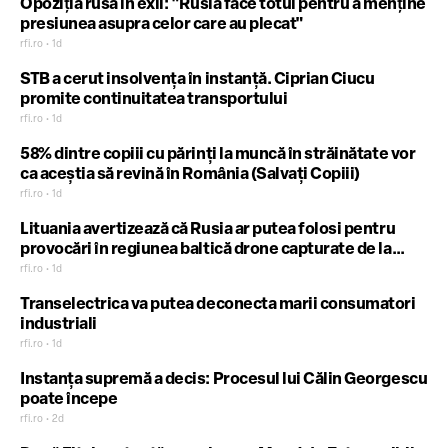
Opoziţia rusă în exil: "Rusia face totul pentru a menţine
presiunea asupra celor care au plecat"
rfi.ro • 1d
STB a cerut insolvența în instanță. Ciprian Ciucu
promite continuitatea transportului
rfi.ro • 1d
58% dintre copiii cu părinți la muncă în străinătate vor
ca aceștia să revină în România (Salvați Copiii)
rfi.ro • 1d
Lituania avertizează că Rusia ar putea folosi pentru
provocări în regiunea baltică drone capturate de la
ucraineni
rfi.ro • 1d
Transelectrica va putea deconecta marii consumatori
industriali
rfi.ro • 1d
Instanța supremă a decis: Procesul lui Călin Georgescu
poate începe
rfi.ro • 2d