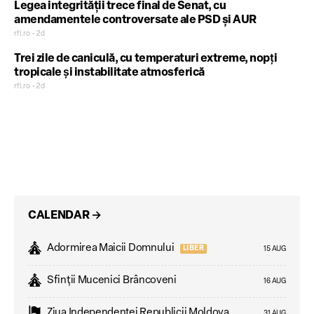
Legea integrității trece final de Senat, cu
amendamentele controversate ale PSD și AUR
rfi.ro • 2d
Trei zile de caniculă, cu temperaturi extreme, nopţi
tropicale şi instabilitate atmosferică
rfi.ro • 2d
CALENDAR
→
Adormirea Maicii Domnului
LIBER
15 AUG
Sfinții Mucenici Brâncoveni
16 AUG
Ziua Independenţei Republicii Moldova
31 AUG