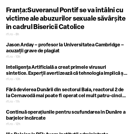
Franţa:Suveranul Pontif se va întâlni cu
victime ale abuzurilor sexuale săvârşite
în cadrul Bisericii Catolice
rfi.ro • 8h
Jason Arday – profesor la Universitatea Cambridge –
acuzații grave de plagiat
rfi.ro • 10h
Inteligența Artificială a creat primele virusuri
sintetice. Experții avertizează că tehnologia implică și
riscuri majore de biosecuritate
rfi.ro • 10h
Fără devierea Dunării din sectorul Bala, reactorul 2 de
la Cernavodă mai poate fi operat cel mult patru-cinci
zile
rfi.ro • 11h
Continuă operaţiunile pentru scufundarea în Dunăre a
barjelor încărcate
rfi.ro • 12h