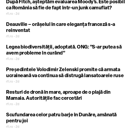
După Fitch, așteptăm evaluarea Moody's. Este posibil
ca România să fie de fapt într-un junk camuflat?
rfi.ro • 2d
Deauville – orășelul în care eleganța franceză s-a
reinventat
rfi.ro • 2d
Legea biodiversității, adoptată. ONG: ”S-ar putea să
avem probleme în curând”
rfi.ro • 2d
Preşedintele Volodimir Zelenski promite că armata
ucraineană va continua să distrugă lansatoarele ruse
rfi.ro • 2d
Resturi de dronă în mare, aproape de o plajă din
Mamaia. Autoritățile fac cercetări
rfi.ro • 2d
Scufundarea celor patru barje în Dunăre, amânată
pentru joi
rfi.ro • 2d