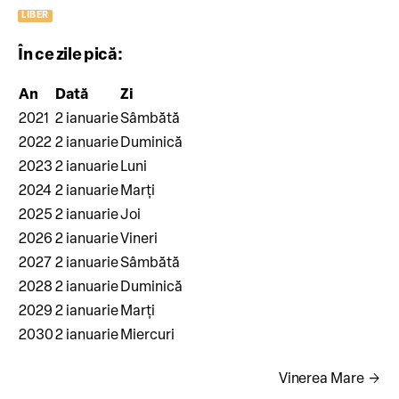
LIBER
În ce zile pică:
An
Dată
Zi
2021
2 ianuarie
Sâmbătă
2022
2 ianuarie
Duminică
2023
2 ianuarie
Luni
2024
2 ianuarie
Marți
2025
2 ianuarie
Joi
2026
2 ianuarie
Vineri
2027
2 ianuarie
Sâmbătă
2028
2 ianuarie
Duminică
2029
2 ianuarie
Marți
2030
2 ianuarie
Miercuri
arrow_forward
Vinerea Mare