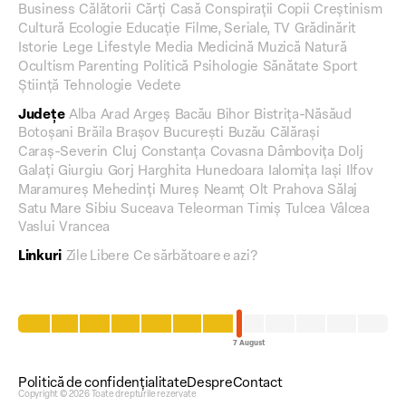
Business
Călătorii
Cărți
Casă
Conspirații
Copii
Creștinism
Cultură
Ecologie
Educație
Filme, Seriale, TV
Grădinărit
Istorie
Lege
Lifestyle
Media
Medicină
Muzică
Natură
Ocultism
Parenting
Politică
Psihologie
Sănătate
Sport
Știință
Tehnologie
Vedete
Județe
Alba
Arad
Argeș
Bacău
Bihor
Bistrița-Năsăud
Botoșani
Brăila
Brașov
București
Buzău
Călărași
Caraș-Severin
Cluj
Constanța
Covasna
Dâmbovița
Dolj
Galați
Giurgiu
Gorj
Harghita
Hunedoara
Ialomița
Iași
Ilfov
Maramureș
Mehedinți
Mureș
Neamț
Olt
Prahova
Sălaj
Satu Mare
Sibiu
Suceava
Teleorman
Timiș
Tulcea
Vâlcea
Vaslui
Vrancea
Linkuri
Zile Libere
Ce sărbătoare e azi?
Politică de confidențialitate
Despre
Contact
Copyright © 2026 Toate drepturile rezervate