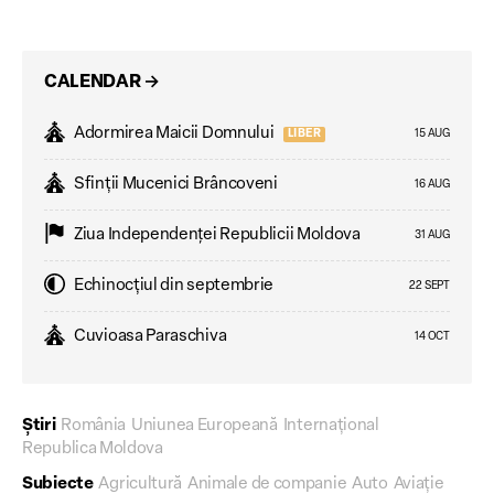
CALENDAR
→
Adormirea Maicii Domnului
LIBER
15 AUG
Sfinții Mucenici Brâncoveni
16 AUG
Ziua Independenţei Republicii Moldova
31 AUG
Echinocțiul din septembrie
22 SEPT
Cuvioasa Paraschiva
14 OCT
Știri
România
Uniunea Europeană
Internațional
Republica Moldova
Subiecte
Agricultură
Animale de companie
Auto
Aviație