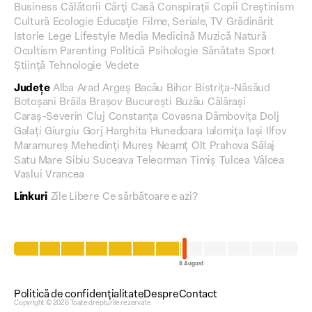
Business
Călătorii
Cărți
Casă
Conspirații
Copii
Creștinism
Cultură
Ecologie
Educație
Filme, Seriale, TV
Grădinărit
Istorie
Lege
Lifestyle
Media
Medicină
Muzică
Natură
Ocultism
Parenting
Politică
Psihologie
Sănătate
Sport
Știință
Tehnologie
Vedete
Județe
Alba
Arad
Argeș
Bacău
Bihor
Bistrița-Năsăud
Botoșani
Brăila
Brașov
București
Buzău
Călărași
Caraș-Severin
Cluj
Constanța
Covasna
Dâmbovița
Dolj
Galați
Giurgiu
Gorj
Harghita
Hunedoara
Ialomița
Iași
Ilfov
Maramureș
Mehedinți
Mureș
Neamț
Olt
Prahova
Sălaj
Satu Mare
Sibiu
Suceava
Teleorman
Timiș
Tulcea
Vâlcea
Vaslui
Vrancea
Linkuri
Zile Libere
Ce sărbătoare e azi?
Politică de confidențialitate
Despre
Contact
Copyright © 2026 Toate drepturile rezervate