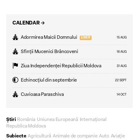
CALENDAR
→
Adormirea Maicii Domnului
LIBER
15 AUG
Sfinții Mucenici Brâncoveni
16 AUG
Ziua Independenţei Republicii Moldova
31 AUG
Echinocțiul din septembrie
22 SEPT
Cuvioasa Paraschiva
14 OCT
Știri
România
Uniunea Europeană
Internațional
Republica Moldova
Subiecte
Agricultură
Animale de companie
Auto
Aviație