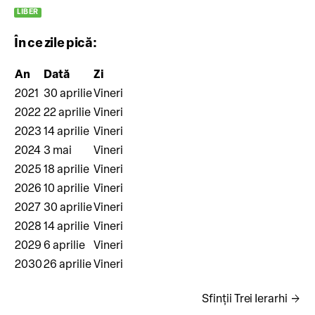
LIBER
În ce zile pică:
An
Dată
Zi
2021
30 aprilie
Vineri
2022
22 aprilie
Vineri
2023
14 aprilie
Vineri
2024
3 mai
Vineri
2025
18 aprilie
Vineri
2026
10 aprilie
Vineri
2027
30 aprilie
Vineri
2028
14 aprilie
Vineri
2029
6 aprilie
Vineri
2030
26 aprilie
Vineri
arrow_forward
Sfinții Trei Ierarhi