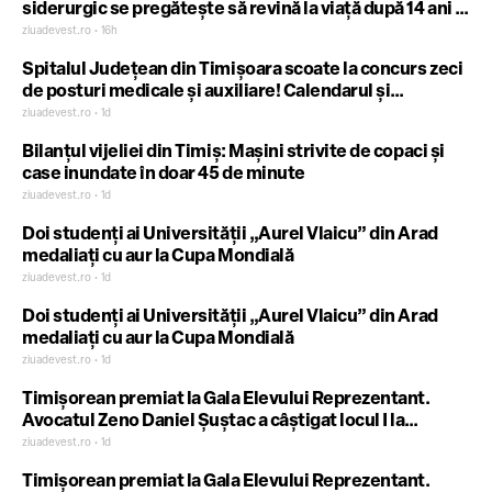
siderurgic se pregătește să revină la viață după 14 ani –
video
ziuadevest.ro • 16h
Spitalul Județean din Timișoara scoate la concurs zeci
de posturi medicale și auxiliare! Calendarul și
condițiile de înscriere
ziuadevest.ro • 1d
Bilanțul vijeliei din Timiș: Mașini strivite de copaci și
case inundate în doar 45 de minute
ziuadevest.ro • 1d
Doi studenți ai Universității „Aurel Vlaicu” din Arad
medaliați cu aur la Cupa Mondială
ziuadevest.ro • 1d
Doi studenți ai Universității „Aurel Vlaicu” din Arad
medaliați cu aur la Cupa Mondială
ziuadevest.ro • 1d
Timișorean premiat la Gala Elevului Reprezentant.
Avocatul Zeno Daniel Șuștac a câștigat locul I la
categoria „Părinte – agent al schimbării”
ziuadevest.ro • 1d
Timișorean premiat la Gala Elevului Reprezentant.