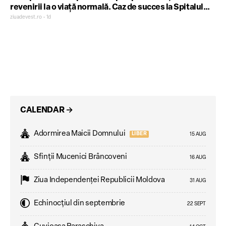
revenirii la o viață normală. Caz de succes la Spitalul
Clinic Județean Timișoara
ziuadevest.ro • 1d
CALENDAR
→
Adormirea Maicii Domnului
LIBER
15 AUG
Sfinții Mucenici Brâncoveni
16 AUG
Ziua Independenţei Republicii Moldova
31 AUG
Echinocțiul din septembrie
22 SEPT