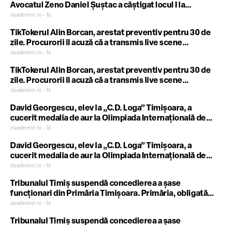
Avocatul Zeno Daniel Șuștac a câștigat locul I la
categoria „Părinte – agent al schimbării”
ziuadevest.ro • 1d
TikTokerul Alin Borcan, arestat preventiv pentru 30 de
zile. Procurorii îl acuză că a transmis live scene
obscene urmărite de mii de persoane
ziuadevest.ro • 1d
TikTokerul Alin Borcan, arestat preventiv pentru 30 de
zile. Procurorii îl acuză că a transmis live scene
obscene urmărite de mii de persoane
ziuadevest.ro • 1d
David Georgescu, elev la „C.D. Loga” Timișoara, a
cucerit medalia de aur la Olimpiada Internațională de
Inteligență Artificială
ziuadevest.ro • 1d
David Georgescu, elev la „C.D. Loga” Timișoara, a
cucerit medalia de aur la Olimpiada Internațională de
Inteligență Artificială
ziuadevest.ro • 1d
Tribunalul Timiș suspendă concedierea a șase
funcționari din Primăria Timișoara. Primăria, obligată
să plătească și cheltuieli de judecată
ziuadevest.ro • 1d
Tribunalul Timiș suspendă concedierea a șase