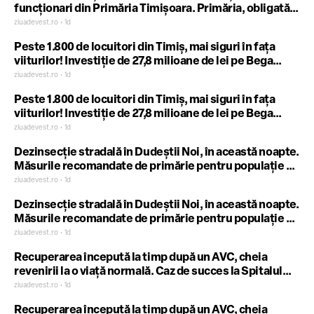
funcționari din Primăria Timișoara. Primăria, obligată
să plătească și cheltuieli de judecată
ziuadevest.ro • 1d
Peste 1.800 de locuitori din Timiș, mai siguri în fața
viiturilor! Investiție de 27,8 milioane de lei pe Bega
Superioară
ziuadevest.ro • 1d
Peste 1.800 de locuitori din Timiș, mai siguri în fața
viiturilor! Investiție de 27,8 milioane de lei pe Bega
Superioară
ziuadevest.ro • 1d
Dezinsecție stradală în Dudeștii Noi, în această noapte.
Măsurile recomandate de primărie pentru populație și
apicultori
ziuadevest.ro • 1d
Dezinsecție stradală în Dudeștii Noi, în această noapte.
Măsurile recomandate de primărie pentru populație și
apicultori
ziuadevest.ro • 1d
Recuperarea începută la timp după un AVC, cheia
revenirii la o viață normală. Caz de succes la Spitalul
Clinic Județean Timișoara
ziuadevest.ro • 1d
Recuperarea începută la timp după un AVC, cheia