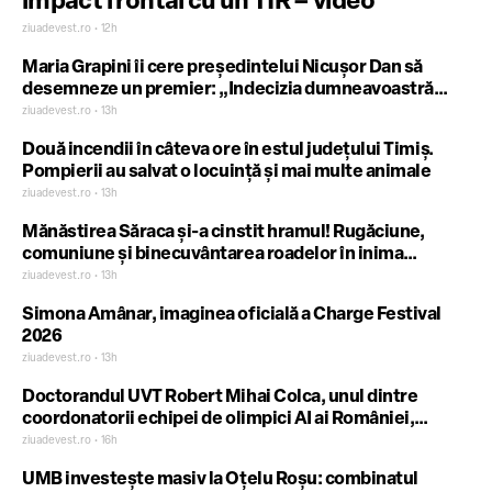
impact frontal cu un TIR – video
ziuadevest.ro • 12h
Maria Grapini îi cere președintelui Nicușor Dan să
desemneze un premier: „Indecizia dumneavoastră
blochează țara”
ziuadevest.ro • 13h
Două incendii în câteva ore în estul județului Timiș.
Pompierii au salvat o locuință și mai multe animale
ziuadevest.ro • 13h
Mănăstirea Săraca și-a cinstit hramul! Rugăciune,
comuniune și binecuvântarea roadelor în inima
Banatului
ziuadevest.ro • 13h
Simona Amânar, imaginea oficială a Charge Festival
2026
ziuadevest.ro • 13h
Doctorandul UVT Robert Mihai Colca, unul dintre
coordonatorii echipei de olimpici AI ai României,
anunță rezultatele remarcabile obținute prin recenta
ziuadevest.ro • 16h
participare la Olimpiada Internațională de Inteligență
UMB investește masiv la Oțelu Roșu: combinatul
Artificială (IOAI) 2026