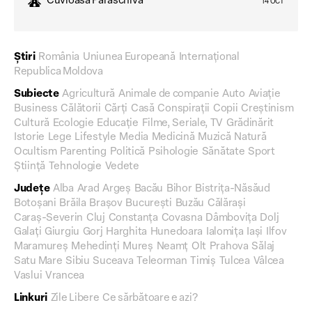
Cuvioasa Paraschiva
14 OCT
Știri
România
Uniunea Europeană
Internațional
Republica Moldova
Subiecte
Agricultură
Animale de companie
Auto
Aviație
Business
Călătorii
Cărți
Casă
Conspirații
Copii
Creștinism
Cultură
Ecologie
Educație
Filme, Seriale, TV
Grădinărit
Istorie
Lege
Lifestyle
Media
Medicină
Muzică
Natură
Ocultism
Parenting
Politică
Psihologie
Sănătate
Sport
Știință
Tehnologie
Vedete
Județe
Alba
Arad
Argeș
Bacău
Bihor
Bistrița-Năsăud
Botoșani
Brăila
Brașov
București
Buzău
Călărași
Caraș-Severin
Cluj
Constanța
Covasna
Dâmbovița
Dolj
Galați
Giurgiu
Gorj
Harghita
Hunedoara
Ialomița
Iași
Ilfov
Maramureș
Mehedinți
Mureș
Neamț
Olt
Prahova
Sălaj
Satu Mare
Sibiu
Suceava
Teleorman
Timiș
Tulcea
Vâlcea
Vaslui
Vrancea
Linkuri
Zile Libere
Ce sărbătoare e azi?