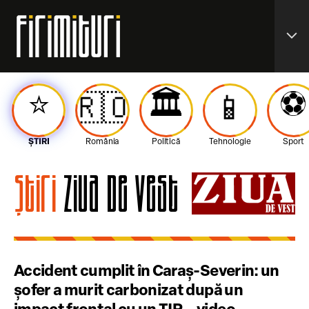
expand_more
⭐️
🏛️
⚽️
🇷🇴
📱
ȘTIRI
România
Politică
Tehnologie
Sport
Știri
Ziua de Vest
Accident cumplit în Caraș-Severin: un
șofer a murit carbonizat după un