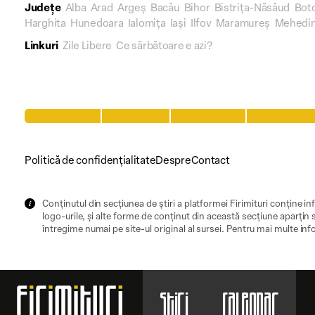
Județe
Alba
Arad
Argeș
Bacău
Bihor
Bistrița-Năsăud
Bot
Harghita
Hunedoara
Ialomița
Iași
Ilfov
Maramureș
Mehedin
Linkuri
Zile Libere
Ce sărbătoare e azi?
Politică de confidențialitate
Despre
Contact
Conținutul din secțiunea de știri a platformei Firimituri conține inf
logo-urile, și alte forme de conținut din această secțiune aparțin s
întregime numai pe site-ul original al sursei. Pentru mai multe inf
Știri
Calendar