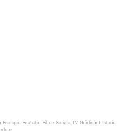
ă
Ecologie
Educație
Filme, Seriale, TV
Grădinărit
Istorie
edete