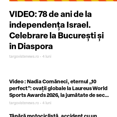
VIDEO: 78 de ani de la
independența Israel.
Celebrare la București și
în Diaspora
targovistenews.ro • 4 luni
Video : Nadia Comăneci, eternul „10
perfect”: ovații globale la Laureus World
Sports Awards 2026, la jumătate de secol
de la momentul care a rescris istoria
targovistenews.ro • 4 luni
Tânără motociclistă, accident cu un