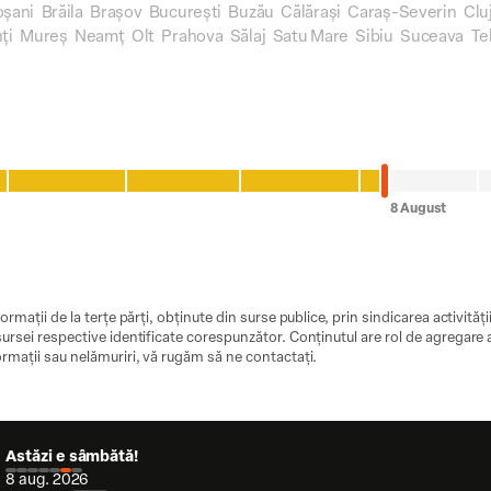
oșani
Brăila
Brașov
București
Buzău
Călărași
Caraș-Severin
Clu
ți
Mureș
Neamț
Olt
Prahova
Sălaj
Satu Mare
Sibiu
Suceava
Te
ormații de la terțe părți, obținute din surse publice, prin sindicarea activităț
ursei respective identificate corespunzător. Conținutul are rol de agregare a ș
ormații sau nelămuriri, vă rugăm să ne contactați.
Astăzi e sâmbătă!
8 aug. 2026