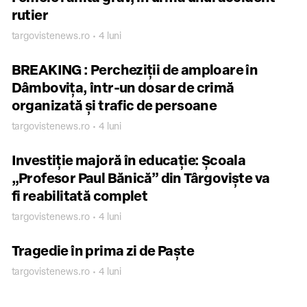
rutier
targovistenews.ro • 4 luni
BREAKING : Percheziții de amploare în
Dâmbovița, într-un dosar de crimă
organizată și trafic de persoane
targovistenews.ro • 4 luni
Investiție majoră în educație: Școala
„Profesor Paul Bănică” din Târgoviște va
fi reabilitată complet
targovistenews.ro • 4 luni
Tragedie în prima zi de Paște
targovistenews.ro • 4 luni