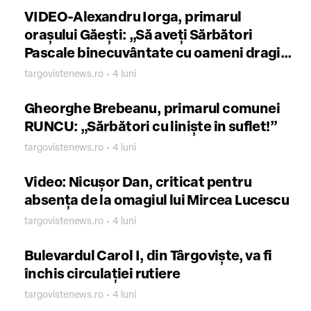
VIDEO-Alexandru Iorga, primarul
orașului Găești: „Să aveți Sărbători
Pascale binecuvântate cu oameni dragi
aproape!”
targovistenews.ro • 4 luni
Gheorghe Brebeanu, primarul comunei
RUNCU: „Sărbători cu liniște în suflet!”
targovistenews.ro • 4 luni
Video: Nicușor Dan, criticat pentru
absența de la omagiul lui Mircea Lucescu
targovistenews.ro • 4 luni
Bulevardul Carol I, din Târgoviște, va fi
închis circulației rutiere
targovistenews.ro • 4 luni