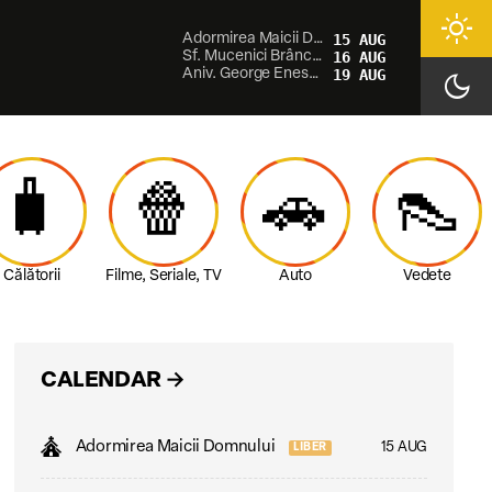
light_mode
Adormirea Maicii Domnului
15 AUG
Sf. Mucenici Brâncoveni
16 AUG
Aniv. George Enescu
19 AUG
dark_mode
🧳
🍿
🚗
👠
Călătorii
Filme, Seriale, TV
Auto
Vedete
CALENDAR
→
Adormirea Maicii Domnului
15 AUG
LIBER