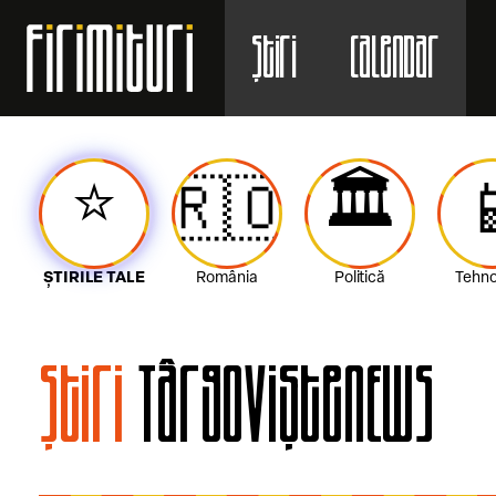
Știri
Calendar
⭐️
🏛️
🇷🇴

ȘTIRILE TALE
România
Politică
Tehno
Știri
TârgovișteNEWS