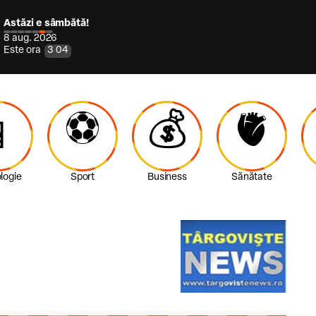
Astăzi e sâmbătă!
8 aug. 2026
Este ora
3
:
04
⚽️
💰
🫀

logie
Sport
Business
Sănătate