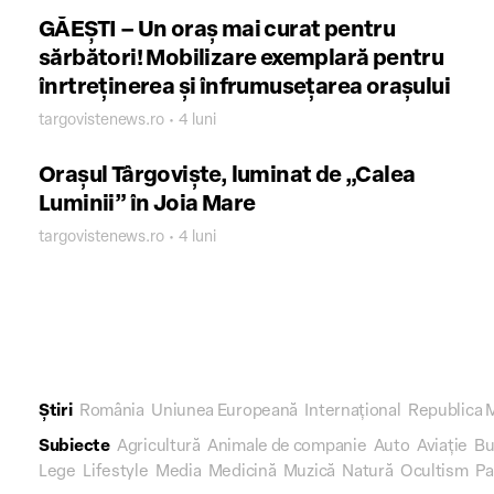
GĂEȘTI – Un oraș mai curat pentru
sărbători! Mobilizare exemplară pentru
înrtreținerea și înfrumusețarea orașului
targovistenews.ro • 4 luni
Orașul Târgoviște, luminat de „Calea
Luminii” în Joia Mare
targovistenews.ro • 4 luni
Știri
România
Uniunea Europeană
Internațional
Republica 
Subiecte
Agricultură
Animale de companie
Auto
Aviație
Bu
Lege
Lifestyle
Media
Medicină
Muzică
Natură
Ocultism
Pa