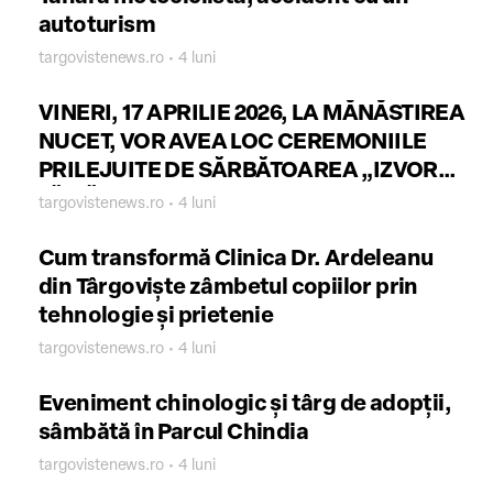
autoturism
targovistenews.ro • 4 luni
VINERI, 17 APRILIE 2026, LA MĂNĂSTIREA
NUCET, VOR AVEA LOC CEREMONIILE
PRILEJUITE DE SĂRBĂTOAREA „IZVORUL
TĂMĂDUIRII”
targovistenews.ro • 4 luni
Cum transformă Clinica Dr. Ardeleanu
din Târgoviște zâmbetul copiilor prin
tehnologie și prietenie
targovistenews.ro • 4 luni
Eveniment chinologic și târg de adopții,
sâmbătă în Parcul Chindia
targovistenews.ro • 4 luni