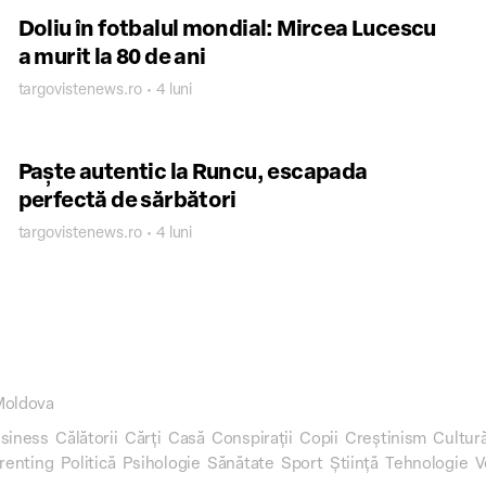
Doliu în fotbalul mondial: Mircea Lucescu
a murit la 80 de ani
targovistenews.ro • 4 luni
Paște autentic la Runcu, escapada
perfectă de sărbători
targovistenews.ro • 4 luni
Moldova
siness
Călătorii
Cărți
Casă
Conspirații
Copii
Creștinism
Cultur
renting
Politică
Psihologie
Sănătate
Sport
Știință
Tehnologie
V