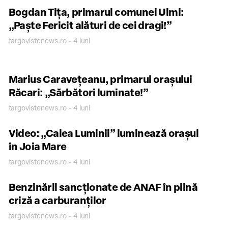
Bogdan Tița, primarul comunei Ulmi:
„Paște Fericit alături de cei dragi!”
targovistenews.ro • 4 luni
Marius Caravețeanu, primarul orașului
Răcari: „Sărbători luminate!”
targovistenews.ro • 4 luni
Video: „Calea Luminii” luminează orașul
în Joia Mare
targovistenews.ro • 4 luni
Benzinării sancționate de ANAF în plină
criză a carburanților
targovistenews.ro • 4 luni