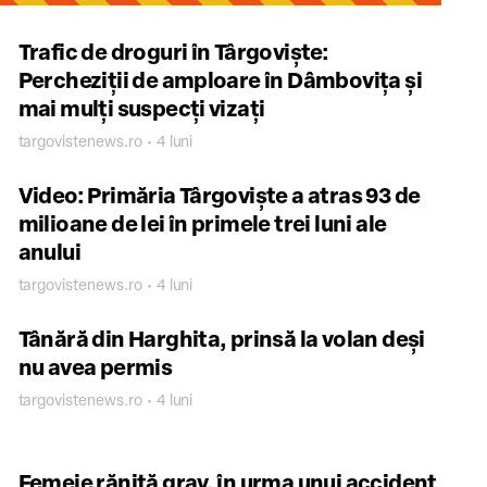
Trafic de droguri în Târgoviște:
Percheziții de amploare în Dâmbovița și
mai mulți suspecți vizați
targovistenews.ro • 4 luni
Video: Primăria Târgoviște a atras 93 de
milioane de lei în primele trei luni ale
anului
targovistenews.ro • 4 luni
Tânără din Harghita, prinsă la volan deși
nu avea permis
targovistenews.ro • 4 luni
Femeie rănită grav, în urma unui accident