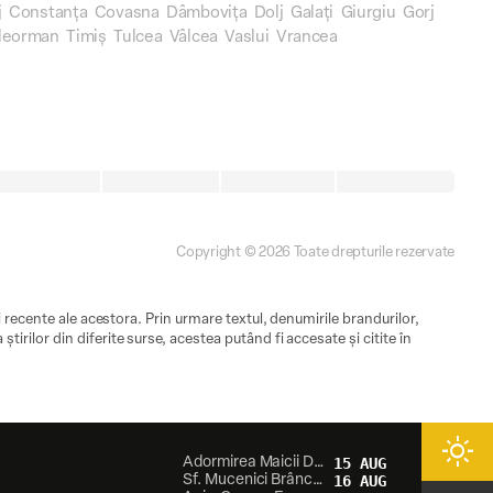
j
Constanța
Covasna
Dâmbovița
Dolj
Galați
Giurgiu
Gorj
leorman
Timiș
Tulcea
Vâlcea
Vaslui
Vrancea
Copyright © 2026 Toate drepturile rezervate
ii recente ale acestora. Prin urmare textul, denumirile brandurilor,
tirilor din diferite surse, acestea putând fi accesate și citite în
light_mode
Adormirea Maicii Domnului
15 AUG
Sf. Mucenici Brâncoveni
16 AUG