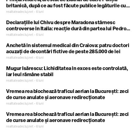
Prințul Andrew, arestat de ziua lui de către Poliția
britanică, după ce au fost făcute publice legăturile cu
Jeffrey Epstein – FOTO
realitateadecluj.net • 6 luni
Declarațiile lui Chivu despre Maradona stârnesc
controverse în Italia: reacție dură din partea lui Pedro
Pasculli
realitateadecluj.net • 6 luni
Anchetă în sistemul medical din Craiova: patru doctori
acuzați de decontări fictive de peste 285.000 de lei
realitateadecluj.net • 6 luni
Mugur Isărescu: Lichiditatea în exces este controlată,
iar leul rămâne stabil
realitateadecluj.net • 6 luni
Vremea rea blochează traficul aerian la București: zeci
de curse anulate și aeronave redirecționate
realitateadecluj.net • 6 luni
Vremea rea blochează traficul aerian la București: zeci
de curse anulate și aeronave redirecționate
realitateadecluj.net • 6 luni