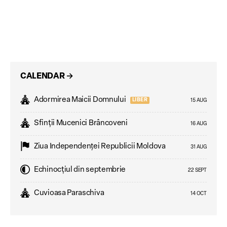
CALENDAR
→
Adormirea Maicii Domnului
LIBER
15 AUG
Sfinții Mucenici Brâncoveni
16 AUG
Ziua Independenţei Republicii Moldova
31 AUG
Echinocțiul din septembrie
22 SEPT
Cuvioasa Paraschiva
14 OCT