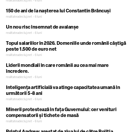
URMĂRITE ONLINE
realitateadecluj.net • 6 luni
150 de ani de la nașterea lui Constantin Brâncuși
realitateadecluj.net • 6 luni
Un nou risc însemnat de avalanșe
realitateadecluj.net • 6 luni
Topul salariilor în 2026. Domeniile unde românii câștigă
peste 1.500 de euro net
realitateadecluj.net • 6 luni
Liderii mondiali în care românii au cea mai mare
încredere.
realitateadecluj.net • 6 luni
Inteligența artificială va atinge capacitatea umană în
următorii 5-8 ani
realitateadecluj.net • 6 luni
Minerii protestează în fața Guvernului: cer venituri
compensatorii și tichete de masă
realitateadecluj.net • 6 luni