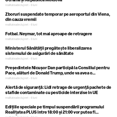
Ucraina și Republica Moldova
realitateadecluj.net • 6 luni
Zboruri suspendate temporar pe aeroportul din Viena,
din cauza vremii
realitateadecluj.net • 6 luni
Fotbal. Neymar, tot mai aproape de retragere
realitateadecluj.net • 6 luni
Ministerul Sănătății pregăteşte liberalizarea
sistemului de asigurări de sănătate
realitateadecluj.net • 6 luni
Președintele Nicușor Dan participă la Consiliul pentru
Pace, alături de Donald Trump, unde va avea o
intervenție
realitateadecluj.net • 6 luni
Alertă de siguranță: Lidl retrage de urgență pachete de
stafide contaminate cu pesticide interzise în UE
realitateadecluj.net • 6 luni
Edițiile speciale pe timpul suspendării programului
Realitatea PLUS între 18:00 și 21:00 vor putea fi