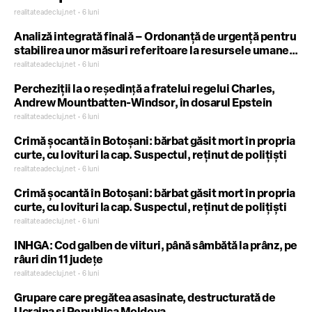
realitateadecluj.net • 6 luni
Analiză integrată finală – Ordonanță de urgență pentru
stabilirea unor măsuri referitoare la resursele umane
necesare instituțiilor de apărare, ordine publică şi
realitateadecluj.net • 6 luni
securitate naţională
Percheziții la o reşedinţă a fratelui regelui Charles,
Andrew Mountbatten-Windsor, în dosarul Epstein
realitateadecluj.net • 6 luni
Crimă șocantă în Botoșani: bărbat găsit mort în propria
curte, cu lovituri la cap. Suspectul, reținut de polițiști
realitateadecluj.net • 6 luni
Crimă șocantă în Botoșani: bărbat găsit mort în propria
curte, cu lovituri la cap. Suspectul, reținut de polițiști
realitateadecluj.net • 6 luni
INHGA: Cod galben de viituri, până sâmbătă la prânz, pe
râuri din 11 judeţe
realitateadecluj.net • 6 luni
Grupare care pregătea asasinate, destructurată de