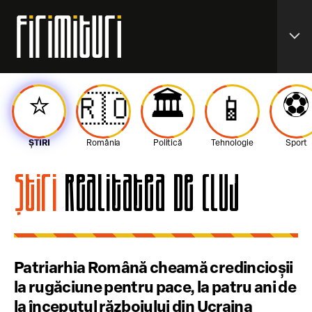
expand_more
⭐️
🏛️
⚽️
🇷🇴
📱
ȘTIRI
România
Politică
Tehnologie
Sport
Știri
Realitatea de Cluj
Patriarhia Română cheamă credincioșii
la rugăciune pentru pace, la patru ani de
la începutul războiului din Ucraina