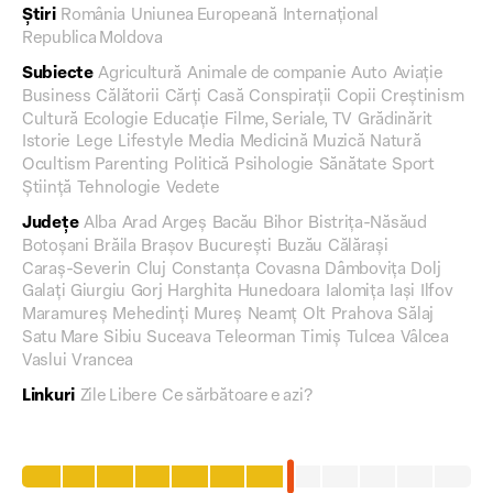
Știri
România
Uniunea Europeană
Internațional
Republica Moldova
Subiecte
Agricultură
Animale de companie
Auto
Aviație
Business
Călătorii
Cărți
Casă
Conspirații
Copii
Creștinism
Cultură
Ecologie
Educație
Filme, Seriale, TV
Grădinărit
Istorie
Lege
Lifestyle
Media
Medicină
Muzică
Natură
Ocultism
Parenting
Politică
Psihologie
Sănătate
Sport
Știință
Tehnologie
Vedete
Județe
Alba
Arad
Argeș
Bacău
Bihor
Bistrița-Năsăud
Botoșani
Brăila
Brașov
București
Buzău
Călărași
Caraș-Severin
Cluj
Constanța
Covasna
Dâmbovița
Dolj
Galați
Giurgiu
Gorj
Harghita
Hunedoara
Ialomița
Iași
Ilfov
Maramureș
Mehedinți
Mureș
Neamț
Olt
Prahova
Sălaj
Satu Mare
Sibiu
Suceava
Teleorman
Timiș
Tulcea
Vâlcea
Vaslui
Vrancea
Linkuri
Zile Libere
Ce sărbătoare e azi?