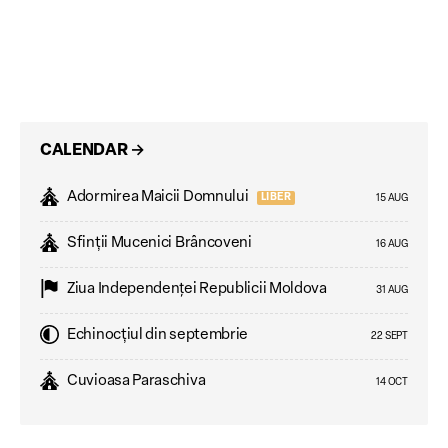
CALENDAR
→
Adormirea Maicii Domnului
LIBER
15 AUG
Sfinții Mucenici Brâncoveni
16 AUG
Ziua Independenţei Republicii Moldova
31 AUG
Echinocțiul din septembrie
22 SEPT
Cuvioasa Paraschiva
14 OCT