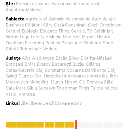
Știri
România
Uniunea Europeană
Internațional
Republica Moldova
Subiecte
Agricultură
Animale de companie
Auto
Aviație
Business
Călătorii
Cărți
Casă
Conspirații
Copii
Creștinism
Cultură
Ecologie
Educație
Filme, Seriale, TV
Grădinărit
Istorie
Lege
Lifestyle
Media
Medicină
Muzică
Natură
Ocultism
Parenting
Politică
Psihologie
Sănătate
Sport
Știință
Tehnologie
Vedete
Județe
Alba
Arad
Argeș
Bacău
Bihor
Bistrița-Năsăud
Botoșani
Brăila
Brașov
București
Buzău
Călărași
Caraș-Severin
Cluj
Constanța
Covasna
Dâmbovița
Dolj
Galați
Giurgiu
Gorj
Harghita
Hunedoara
Ialomița
Iași
Ilfov
Maramureș
Mehedinți
Mureș
Neamț
Olt
Prahova
Sălaj
Satu Mare
Sibiu
Suceava
Teleorman
Timiș
Tulcea
Vâlcea
Vaslui
Vrancea
Linkuri
Zile Libere
Ce sărbătoare e azi?