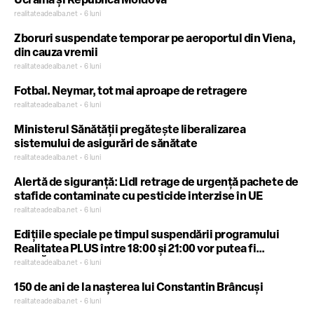
Ucraina și Republica Moldova
realitateadealba.net • 6 luni
Zboruri suspendate temporar pe aeroportul din Viena,
din cauza vremii
realitateadealba.net • 6 luni
Fotbal. Neymar, tot mai aproape de retragere
realitateadealba.net • 6 luni
Ministerul Sănătății pregăteşte liberalizarea
sistemului de asigurări de sănătate
realitateadealba.net • 6 luni
Alertă de siguranță: Lidl retrage de urgență pachete de
stafide contaminate cu pesticide interzise în UE
realitateadealba.net • 6 luni
Edițiile speciale pe timpul suspendării programului
Realitatea PLUS între 18:00 și 21:00 vor putea fi
URMĂRITE ONLINE
realitateadealba.net • 6 luni
150 de ani de la nașterea lui Constantin Brâncuși
realitateadealba.net • 6 luni