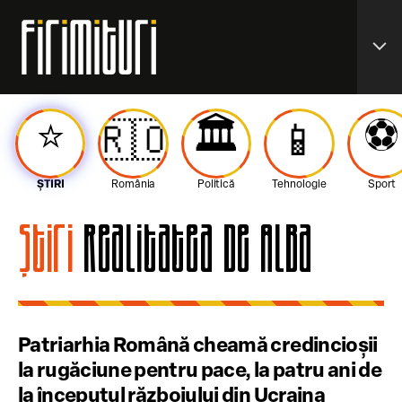
expand_more
⭐️
🏛️
⚽️
🇷🇴
📱
ȘTIRI
România
Politică
Tehnologie
Sport
Știri
Realitatea de Alba
Patriarhia Română cheamă credincioșii
la rugăciune pentru pace, la patru ani de
la începutul războiului din Ucraina