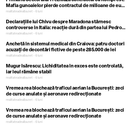
Primăria Sectorului 1 reziliază contractul cu Romprest.
Mafia gunoaielor pierde contractul de milioane de euro
după ce a lăsat Capitala în dezastru
realitateadealba.net • 6 luni
Declarațiile lui Chivu despre Maradona stârnesc
controverse în Italia: reacție dură din partea lui Pedro
Pasculli
realitateadealba.net • 6 luni
Anchetă în sistemul medical din Craiova: patru doctori
acuzați de decontări fictive de peste 285.000 de lei
realitateadealba.net • 6 luni
Mugur Isărescu: Lichiditatea în exces este controlată,
iar leul rămâne stabil
realitateadealba.net • 6 luni
Vremea rea blochează traficul aerian la București: zeci
de curse anulate și aeronave redirecționate
realitateadealba.net • 6 luni
Vremea rea blochează traficul aerian la București: zeci
de curse anulate și aeronave redirecționate
realitateadealba.net • 6 luni