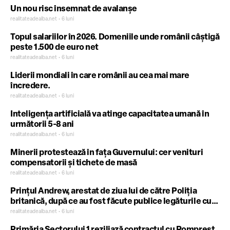
Un nou risc însemnat de avalanșe
realitateadealba.net • 6 luni
Topul salariilor în 2026. Domeniile unde românii câștigă
peste 1.500 de euro net
realitateadealba.net • 6 luni
Liderii mondiali în care românii au cea mai mare
încredere.
realitateadealba.net • 6 luni
Inteligența artificială va atinge capacitatea umană în
următorii 5-8 ani
realitateadealba.net • 6 luni
Minerii protestează în fața Guvernului: cer venituri
compensatorii și tichete de masă
realitateadealba.net • 6 luni
Prințul Andrew, arestat de ziua lui de către Poliția
britanică, după ce au fost făcute publice legăturile cu
Jeffrey Epstein – FOTO
realitateadealba.net • 6 luni