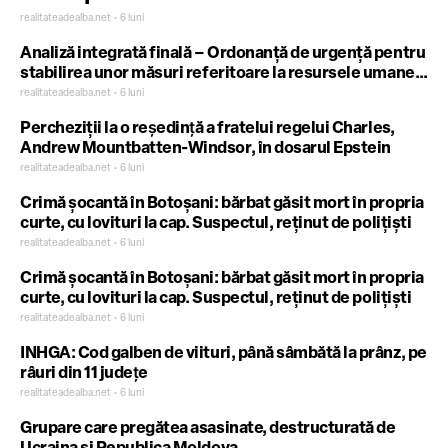
realitateadealba.net • 6 luni
Analiză integrată finală – Ordonanță de urgență pentru
stabilirea unor măsuri referitoare la resursele umane
necesare instituțiilor de apărare, ordine publică şi
realitateadealba.net • 6 luni
securitate naţională
Percheziții la o reşedinţă a fratelui regelui Charles,
Andrew Mountbatten-Windsor, în dosarul Epstein
realitateadealba.net • 6 luni
Crimă șocantă în Botoșani: bărbat găsit mort în propria
curte, cu lovituri la cap. Suspectul, reținut de polițiști
realitateadealba.net • 6 luni
Crimă șocantă în Botoșani: bărbat găsit mort în propria
curte, cu lovituri la cap. Suspectul, reținut de polițiști
realitateadealba.net • 6 luni
INHGA: Cod galben de viituri, până sâmbătă la prânz, pe
râuri din 11 judeţe
realitateadealba.net • 6 luni
Grupare care pregătea asasinate, destructurată de