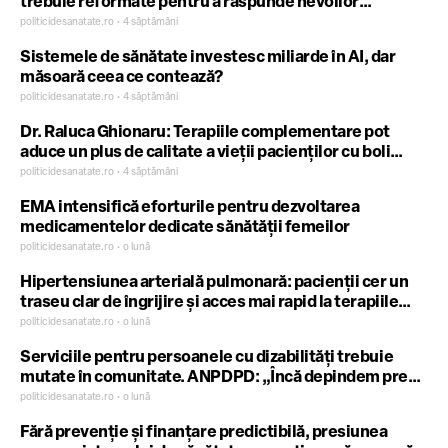
trebuie reformate pentru a răspunde nevoilor
persoanelor cu boli cronice
politicidesanatate.ro • 4 săptămâni
Sistemele de sănătate investesc miliarde în AI, dar
măsoară ceea ce contează?
politicidesanatate.ro • 4 săptămâni
Dr. Raluca Ghionaru: Terapiile complementare pot
aduce un plus de calitate a vieții pacienților cu boli
cronice, fără a înlocui tratamentul convențional
politicidesanatate.ro • 4 săptămâni
EMA intensifică eforturile pentru dezvoltarea
medicamentelor dedicate sănătății femeilor
politicidesanatate.ro • o lună
Hipertensiunea arterială pulmonară: pacienții cer un
traseu clar de îngrijire și acces mai rapid la terapiile
inovatoare
politicidesanatate.ro • o lună
Serviciile pentru persoanele cu dizabilități trebuie
mutate în comunitate. ANPDPD: „Încă depindem prea
mult de centrele rezidențiale”
politicidesanatate.ro • o lună
Fără prevenție și finanțare predictibilă, presiunea