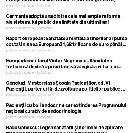
european al medicamentului: reformă legislativă,
inovare și noi parteneriate pentru accesul pacienților
politicidesanatate.ro • 3 săptămâni
la terapii
Germania adoptă una dintre cele mai ample reforme
ale sistemului public de sănătate din ultimii ani
politicidesanatate.ro • 3 săptămâni
Raport european: Sănătatea mintală a tinerilor ar putea
costa Uniunea Europeană 1,68 trilioane de euro până în
2033
politicidesanatate.ro • 3 săptămâni
Europarlamentarul Victor Negrescu: „Sănătatea
trebuie să devină o prioritate strategică a viitorului
buget european”
politicidesanatate.ro • 3 săptămâni
Concluzii Masterclass Școala Pacienților, ed. VI –
Pacienții, parteneri în dezvoltarea politicilor publice de
sănătate
politicidesanatate.ro • 4 săptămâni
Pacienții cu boli endocrine cer extinderea Programului
național curativ de endocrinologie
politicidesanatate.ro • 4 săptămâni
Radu Gănescu: Legea sănătății și normele de aplicare