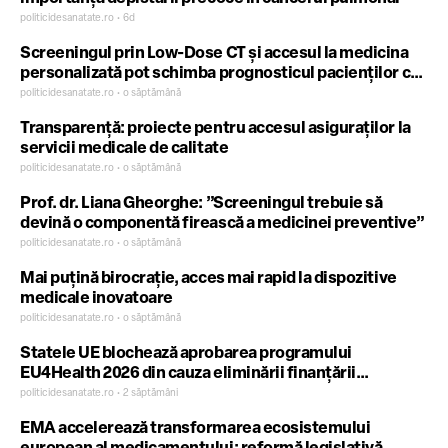
politicidesanatate.ro • 6d
Screeningul prin Low-Dose CT și accesul la medicina
personalizată pot schimba prognosticul pacienților cu
cancer bronhopulmonar
politicidesanatate.ro • o săptămână
Transparență: proiecte pentru accesul asiguraților la
servicii medicale de calitate
politicidesanatate.ro • o săptămână
Prof. dr. Liana Gheorghe: ”Screeningul trebuie să
devină o componentă firească a medicinei preventive”
politicidesanatate.ro • o săptămână
Mai puțină birocrație, acces mai rapid la dispozitive
medicale inovatoare
politicidesanatate.ro • o săptămână
Statele UE blochează aprobarea programului
EU4Health 2026 din cauza eliminării finanțării
organizațiilor de pacienți și din domeniul sănătate
politicidesanatate.ro • 2 săptămâni
EMA accelerează transformarea ecosistemului