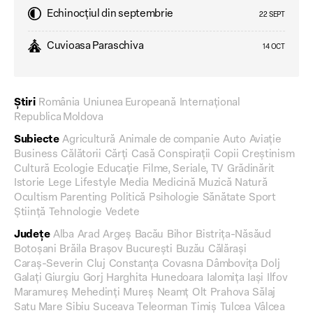
Echinocțiul din septembrie
22 SEPT
Cuvioasa Paraschiva
14 OCT
Știri
România
Uniunea Europeană
Internațional
Republica Moldova
Subiecte
Agricultură
Animale de companie
Auto
Aviație
Business
Călătorii
Cărți
Casă
Conspirații
Copii
Creștinism
Cultură
Ecologie
Educație
Filme, Seriale, TV
Grădinărit
Istorie
Lege
Lifestyle
Media
Medicină
Muzică
Natură
Ocultism
Parenting
Politică
Psihologie
Sănătate
Sport
Știință
Tehnologie
Vedete
Județe
Alba
Arad
Argeș
Bacău
Bihor
Bistrița-Năsăud
Botoșani
Brăila
Brașov
București
Buzău
Călărași
Caraș-Severin
Cluj
Constanța
Covasna
Dâmbovița
Dolj
Galați
Giurgiu
Gorj
Harghita
Hunedoara
Ialomița
Iași
Ilfov
Maramureș
Mehedinți
Mureș
Neamț
Olt
Prahova
Sălaj
Satu Mare
Sibiu
Suceava
Teleorman
Timiș
Tulcea
Vâlcea