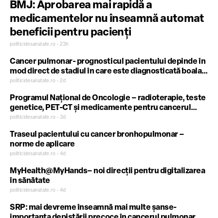
BMJ: Aprobarea mai rapidă a
medicamentelor nu înseamnă automat
beneficii pentru pacienți
politicidesanatate.ro • 23h
Cancer pulmonar- prognosticul pacientului depinde în
mod direct de stadiul în care este diagnosticată boala:
importanța screeningului Low-Dose CT
politicidesanatate.ro • 2d
Programul Național de Oncologie – radioterapie, teste
genetice, PET-CT și medicamente pentru cancerul
bronhopulmonar
politicidesanatate.ro • 3d
Traseul pacientului cu cancer bronhopulmonar –
norme de aplicare
politicidesanatate.ro • 4d
MyHealth@MyHands– noi direcții pentru digitalizarea
în sănătate
politicidesanatate.ro • 4d
SRP: mai devreme înseamnă mai multe șanse-
importanța depistării precoce în cancerul pulmonar