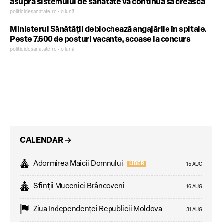
asupra sistemului de sănătate va continua să crească
politicidesanatate.ro • o lună
Ministerul Sănătății deblochează angajările în spitale.
Peste 7.600 de posturi vacante, scoase la concurs
politicidesanatate.ro • o lună
CALENDAR
→
Adormirea Maicii Domnului
LIBER
15 AUG
Sfinții Mucenici Brâncoveni
16 AUG
Ziua Independenţei Republicii Moldova
31 AUG