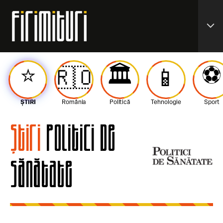
expand_more
⭐️
🏛️
⚽️
🇷🇴
📱
ȘTIRI
România
Politică
Tehnologie
Sport
Știri
Politici de
Sănătate