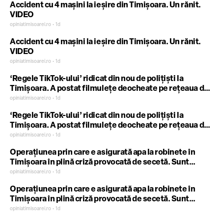
Accident cu 4 mașini la ieșire din Timișoara. Un rănit.
VIDEO
opiniatimisoarei.ro • 1d
Accident cu 4 mașini la ieșire din Timișoara. Un rănit.
VIDEO
opiniatimisoarei.ro • 1d
‘Regele TikTok-ului’ ridicat din nou de polițiști la
Timișoara. A postat filmulețe deocheate pe rețeaua de
socializare
opiniatimisoarei.ro • 1d
‘Regele TikTok-ului’ ridicat din nou de polițiști la
Timișoara. A postat filmulețe deocheate pe rețeaua de
socializare
opiniatimisoarei.ro • 1d
Operațiunea prin care e asigurată apa la robinete în
Timișoara în plină criză provocată de secetă. Sunt
mutați constant câțiva metri cubi din Timiș în Bega
opiniatimisoarei.ro • 1d
Operațiunea prin care e asigurată apa la robinete în
Timișoara în plină criză provocată de secetă. Sunt
mutați constant câțiva metri cubi din Timiș în Bega
opiniatimisoarei.ro • 1d