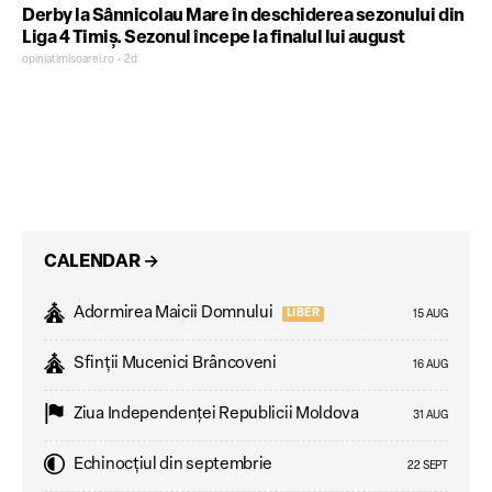
Derby la Sânnicolau Mare în deschiderea sezonului din
Liga 4 Timiș. Sezonul începe la finalul lui august
opiniatimisoarei.ro • 2d
CALENDAR
→
Adormirea Maicii Domnului
LIBER
15 AUG
Sfinții Mucenici Brâncoveni
16 AUG
Ziua Independenţei Republicii Moldova
31 AUG
Echinocțiul din septembrie
22 SEPT