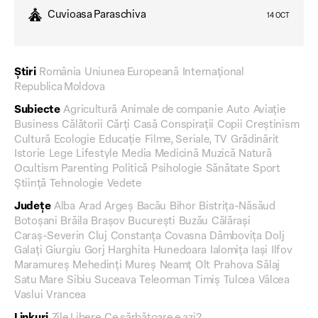
Cuvioasa Paraschiva
14 OCT
Știri
România
Uniunea Europeană
Internațional
Republica Moldova
Subiecte
Agricultură
Animale de companie
Auto
Aviație
Business
Călătorii
Cărți
Casă
Conspirații
Copii
Creștinism
Cultură
Ecologie
Educație
Filme, Seriale, TV
Grădinărit
Istorie
Lege
Lifestyle
Media
Medicină
Muzică
Natură
Ocultism
Parenting
Politică
Psihologie
Sănătate
Sport
Știință
Tehnologie
Vedete
Județe
Alba
Arad
Argeș
Bacău
Bihor
Bistrița-Năsăud
Botoșani
Brăila
Brașov
București
Buzău
Călărași
Caraș-Severin
Cluj
Constanța
Covasna
Dâmbovița
Dolj
Galați
Giurgiu
Gorj
Harghita
Hunedoara
Ialomița
Iași
Ilfov
Maramureș
Mehedinți
Mureș
Neamț
Olt
Prahova
Sălaj
Satu Mare
Sibiu
Suceava
Teleorman
Timiș
Tulcea
Vâlcea
Vaslui
Vrancea