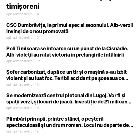
timișoreni
opiniatimisoarei.ro • 5h
CSC Dumbrăvița, la primul eșec al sezonului. Alb-verzii
învinși de o nou promovată
opiniatimisoarei.ro • 10h
Poli Timișoara se întoarce cu un punct de la Cisnădie.
Alb-violeții au ratat victoria în prelungirile întâlnirii
opiniatimisoarei.ro • 10h
Șofer carbonizat, după ce un tir și o mașină s-au izbit
violent și au luat foc. Teribil accident pe șoseaua ce
leagă Timișoara de Reșița. VIDEO
opiniatimisoarei.ro • 11h
Se modernizează centrul pietonal din Lugoj. Vor fi și
spații verzi, și locuri de joacă. Investiție de 21 milioane
lei din bani europeni
opiniatimisoarei.ro • 11h
Plimbări prin apă, printre stânci, o peșteră
spectaculoasă și un drum roman. Locul nu departe de
Timișoara unde te bucuri de răcoare
opiniatimisoarei.ro • 12h