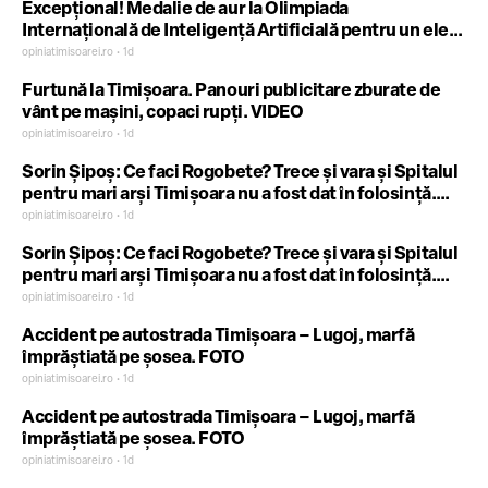
Excepțional! Medalie de aur la Olimpiada
Internațională de Inteligență Artificială pentru un elev
din Timișoara
opiniatimisoarei.ro • 1d
Furtună la Timișoara. Panouri publicitare zburate de
vânt pe mașini, copaci rupți. VIDEO
opiniatimisoarei.ro • 1d
Sorin Șipoș: Ce faci Rogobete? Trece și vara și Spitalul
pentru mari arși Timișoara nu a fost dat în folosință.
Trebuia să fie gata în 2024 (P)
opiniatimisoarei.ro • 1d
Sorin Șipoș: Ce faci Rogobete? Trece și vara și Spitalul
pentru mari arși Timișoara nu a fost dat în folosință.
Trebuia să fie gata în 2024 (P)
opiniatimisoarei.ro • 1d
Accident pe autostrada Timișoara – Lugoj, marfă
împrăștiată pe șosea. FOTO
opiniatimisoarei.ro • 1d
Accident pe autostrada Timișoara – Lugoj, marfă
împrăștiată pe șosea. FOTO
opiniatimisoarei.ro • 1d