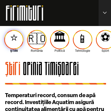
expand_more
⭐️
🏛️
⚽️
🇷🇴
📱
ȘTIRI
România
Politică
Tehnologie
Sport
Știri
Opinia Timișoarei
Temperaturi record, consum de apă
record. Investițiile Aquatim asigură
continuitatea alimentării cu apă pentru