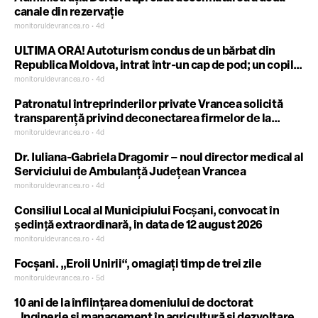
canale din rezervație
monitoruldevrancea.ro • 4d
ULTIMA ORĂ! Autoturism condus de un bărbat din
Republica Moldova, intrat într-un cap de pod; un copil
de 12 ani a fost rănit
monitoruldevrancea.ro • 4d
Patronatul întreprinderilor private Vrancea solicită
transparență privind deconectarea firmelor de la
alimentarea cu energie electrică
monitoruldevrancea.ro • 4d
Dr. Iuliana-Gabriela Dragomir – noul director medical al
Serviciului de Ambulanță Județean Vrancea
monitoruldevrancea.ro • 4d
Consiliul Local al Municipiului Focşani, convocat în
şedinţă extraordinară, în data de 12 august 2026
monitoruldevrancea.ro • 4d
Focșani. „Eroii Unirii“, omagiați timp de trei zile
monitoruldevrancea.ro • 5d
10 ani de la înființarea domeniului de doctorat