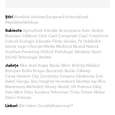
Știri
România
Uniunea Europeană
Internațional
Republica Moldova
Subiecte
Agricultură
Animale de companie
Auto
Aviație
Business
Călătorii
Cărți
Casă
Conspirații
Copii
Creștinism
Cultură
Ecologie
Educație
Filme, Seriale, TV
Grădinărit
Istorie
Lege
Lifestyle
Media
Medicină
Muzică
Natură
Ocultism
Parenting
Politică
Psihologie
Sănătate
Sport
Știință
Tehnologie
Vedete
Județe
Alba
Arad
Argeș
Bacău
Bihor
Bistrița-Năsăud
Botoșani
Brăila
Brașov
București
Buzău
Călărași
Caraș-Severin
Cluj
Constanța
Covasna
Dâmbovița
Dolj
Galați
Giurgiu
Gorj
Harghita
Hunedoara
Ialomița
Iași
Ilfov
Maramureș
Mehedinți
Mureș
Neamț
Olt
Prahova
Sălaj
Satu Mare
Sibiu
Suceava
Teleorman
Timiș
Tulcea
Vâlcea
Vaslui
Vrancea
Linkuri
Zile Libere
Ce sărbătoare e azi?