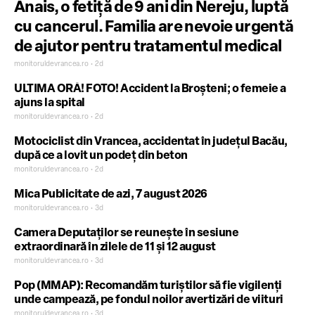
Anais, o fetiță de 9 ani din Nereju, luptă
cu cancerul. Familia are nevoie urgentă
de ajutor pentru tratamentul medical
monitoruldevrancea.ro • 2d
ULTIMA ORĂ! FOTO! Accident la Broșteni; o femeie a
ajuns la spital
monitoruldevrancea.ro • 2d
Motociclist din Vrancea, accidentat în județul Bacău,
după ce a lovit un podeț din beton
monitoruldevrancea.ro • 2d
Mica Publicitate de azi, 7 august 2026
monitoruldevrancea.ro • 3d
Camera Deputaților se reunește în sesiune
extraordinară în zilele de 11 și 12 august
monitoruldevrancea.ro • 3d
Pop (MMAP): Recomandăm turiștilor să fie vigilenți
unde campează, pe fondul noilor avertizări de viituri
monitoruldevrancea.ro • 3d