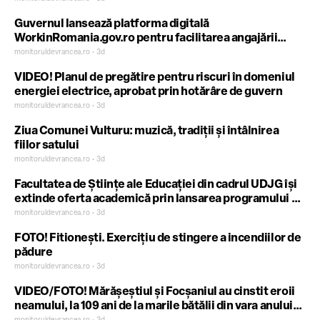
Guvernul lansează platforma digitală
WorkinRomania.gov.ro pentru facilitarea angajării
lucrătorilor străini
monitoruldevrancea.ro • 3d
VIDEO! Planul de pregătire pentru riscuri în domeniul
energiei electrice, aprobat prin hotărâre de guvern
monitoruldevrancea.ro • 3d
Ziua Comunei Vulturu: muzică, tradiții și întâlnirea
fiilor satului
monitoruldevrancea.ro • 3d
Facultatea de Științe ale Educației din cadrul UDJG își
extinde oferta academică prin lansarea programului de
licență „Psihologie”
monitoruldevrancea.ro • 3d
FOTO! Fitionești. Exercițiu de stingere a incendiilor de
pădure
monitoruldevrancea.ro • 3d
VIDEO/FOTO! Mărășeștiul și Focșaniul au cinstit eroii
neamului, la 109 ani de la marile bătălii din vara anului