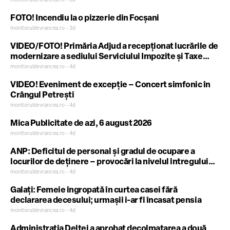
1917
monitoruldevrancea.ro • 3d
FOTO! Incendiu la o pizzerie din Focșani
monitoruldevrancea.ro • 3d
VIDEO/FOTO! Primăria Adjud a recepționat lucrările de
modernizare a sediului Serviciului Impozite și Taxe
Locale
monitoruldevrancea.ro • 4d
VIDEO! Eveniment de excepție – Concert simfonic în
Crângul Petrești
monitoruldevrancea.ro • 4d
Mica Publicitate de azi, 6 august 2026
monitoruldevrancea.ro • 4d
ANP: Deficitul de personal și gradul de ocupare a
locurilor de deținere – provocări la nivelul întregului
sistem penitenciar
monitoruldevrancea.ro • 4d
Galați: Femeie îngropată în curtea casei fără
declararea decesului; urmașii i-ar fi încasat pensia
monitoruldevrancea.ro • 4d
Administrația Deltei a aprobat decolmatarea a două