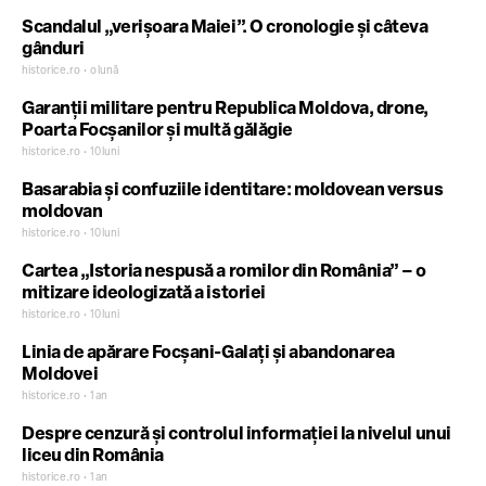
Scandalul „verișoara Maiei”. O cronologie și câteva
gânduri
historice.ro • o lună
Garanții militare pentru Republica Moldova, drone,
Poarta Focșanilor și multă gălăgie
historice.ro • 10 luni
Basarabia și confuziile identitare: moldovean versus
moldovan
historice.ro • 10 luni
Cartea „Istoria nespusă a romilor din România” – o
mitizare ideologizată a istoriei
historice.ro • 10 luni
Linia de apărare Focșani-Galați și abandonarea
Moldovei
historice.ro • 1 an
Despre cenzură și controlul informației la nivelul unui
liceu din România
historice.ro • 1 an