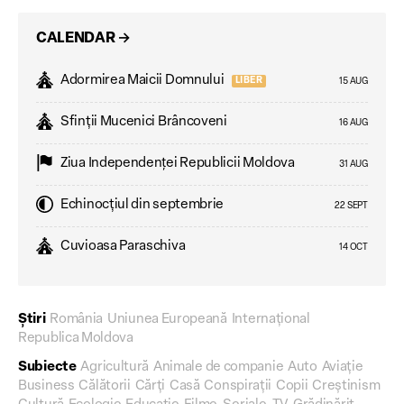
CALENDAR
→
Adormirea Maicii Domnului
LIBER
15 AUG
Sfinții Mucenici Brâncoveni
16 AUG
Ziua Independenţei Republicii Moldova
31 AUG
Echinocțiul din septembrie
22 SEPT
Cuvioasa Paraschiva
14 OCT
Știri
România
Uniunea Europeană
Internațional
Republica Moldova
Subiecte
Agricultură
Animale de companie
Auto
Aviație
Business
Călătorii
Cărți
Casă
Conspirații
Copii
Creștinism