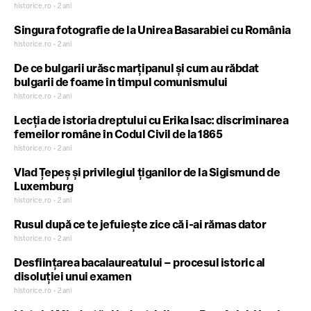
românesc
historice.ro • 2 ani
Singura fotografie de la Unirea Basarabiei cu România
historice.ro • 2 ani
De ce bulgarii urăsc marțipanul și cum au răbdat
bulgarii de foame în timpul comunismului
historice.ro • 2 ani
Lecția de istoria dreptului cu Erika Isac: discriminarea
femeilor române în Codul Civil de la 1865
historice.ro • 2 ani
Vlad Țepeș și privilegiul țiganilor de la Sigismund de
Luxemburg
historice.ro • 2 ani
Rusul după ce te jefuiește zice că i-ai rămas dator
historice.ro • 2 ani
Desființarea bacalaureatului – procesul istoric al
disoluției unui examen
historice.ro • 2 ani