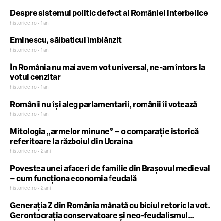
Despre sistemul politic defect al României interbelice
historice.ro • 1 an
Eminescu, sălbaticul îmblânzit
historice.ro • 1 an
În România nu mai avem vot universal, ne-am întors la
votul cenzitar
historice.ro • 1 an
Românii nu își aleg parlamentarii, românii îi votează
historice.ro • 1 an
Mitologia „armelor minune” – o comparație istorică
referitoare la războiul din Ucraina
historice.ro • 2 ani
Povestea unei afaceri de familie din Brașovul medieval
– cum funcționa economia feudală
historice.ro • 2 ani
Generația Z din România mânată cu biciul retoric la vot.
Gerontocrația conservatoare și neo-feudalismul