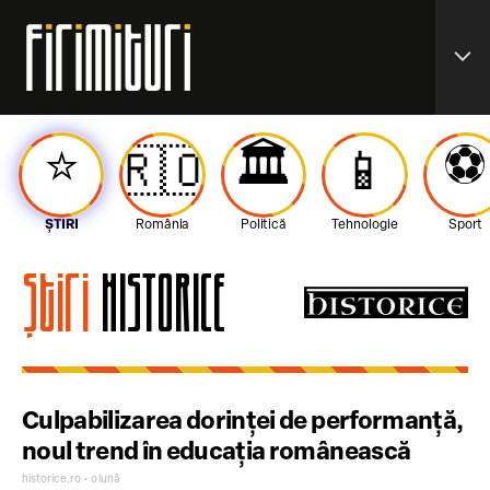
expand_more
⭐️
🏛️
⚽️
🇷🇴
📱
ȘTIRI
România
Politică
Tehnologie
Sport
Știri
HISTORICE
Culpabilizarea dorinței de performanță,
noul trend în educația românească
historice.ro • o lună