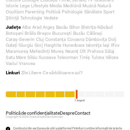
Cultură
Ecologie
Educație
Filme, Seriale, TV
Grădinărit
Istorie
Lege
Lifestyle
Media
Medicină
Muzică
Natură
Ocultism
Parenting
Politică
Psihologie
Sănătate
Sport
Știință
Tehnologie
Vedete
Județe
Alba
Arad
Argeș
Bacău
Bihor
Bistrița-Năsăud
Botoșani
Brăila
Brașov
București
Buzău
Călărași
Caraș-Severin
Cluj
Constanța
Covasna
Dâmbovița
Dolj
Galați
Giurgiu
Gorj
Harghita
Hunedoara
Ialomița
Iași
Ilfov
Maramureș
Mehedinți
Mureș
Neamț
Olt
Prahova
Sălaj
Satu Mare
Sibiu
Suceava
Teleorman
Timiș
Tulcea
Vâlcea
Vaslui
Vrancea
Linkuri
Zile Libere
Ce sărbătoare e azi?
Politică de confidențialitate
Despre
Contact
Copyright © 2026 Toate drepturile rezervate
Conținutul din secțiunea de știri a platformei Firimituri conține informații de la terțe