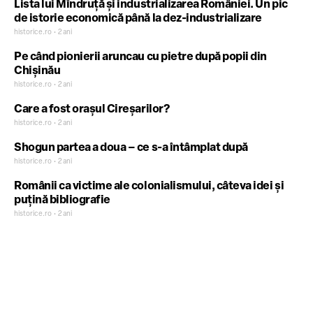
Lista lui Mîndruță și industrializarea României. Un pic
de istorie economică până la dez-industrializare
historice.ro • 2 ani
Pe când pionierii aruncau cu pietre după popii din
Chișinău
historice.ro • 2 ani
Care a fost orașul Cireșarilor?
historice.ro • 2 ani
Shogun partea a doua – ce s-a întâmplat după
historice.ro • 2 ani
Românii ca victime ale colonialismului, câteva idei și
puțină bibliografie
historice.ro • 2 ani