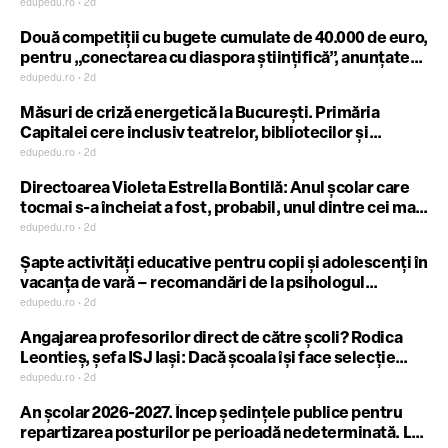
Eurydice: salariul crește doar 25 de ani în timpul
edupedu.ro • 2d
carierei, dar procesul e între statele cu venituri mari
Două competiții cu bugete cumulate de 40.000 de euro,
pentru profesori încă de la începutul carierei și cele cu
pentru „conectarea cu diaspora științifică”, anunțate
cele mai mici salarii
de Autoritatea Națională pentru Cercetare. Banii –
edupedu.ro • 2d
pentru transportul, cazarea și diurna cercetătorilor
Măsuri de criză energetică la București. Primăria
participanți
Capitalei cere inclusiv teatrelor, bibliotecilor și
muzeelor să oprească iluminatul și climatizarea
edupedu.ro • 2d
noaptea, iar angajaților să se reorganizeze în birouri
Directoarea Violeta Estrella Bontilă: Anul școlar care
pentru a folosi cât mai optim aerul condiționat
tocmai s-a încheiat a fost, probabil, unul dintre cei mai
grei pe care i-am trăit. Conducerea unei școli în
edupedu.ro • 2d
România înseamnă, astăzi, un stres permanent, o
Șapte activități educative pentru copii și adolescenți în
muncă titanică
vacanța de vară – recomandări de la psihologul
Mădălina Mărcuș
edupedu.ro • 2d
Angajarea profesorilor direct de către școli? Rodica
Leontieș, șefa ISJ Iași: Dacă școala își face selecție
proprie, s-ar putea ca în anumite localități să nu
edupedu.ro • 2d
meargă absolvenți care să opteze pentru acele posturi
An școlar 2026-2027. Încep ședințele publice pentru
și să avem un număr mai mare de profesori necalificați
repartizarea posturilor pe perioadă nedeterminată. La
în acele zone