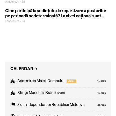
exerciții practice, iar dirigenția este înlocuită de
edupedu.ro • 3d
materia dezvoltare personală și consiliere care va fi
Cine participă la ședințele de repartizare a posturilor
obligatorie
pe perioadă nedeterminată? La nivel național sunt
17.205 candidați care se pot titulariza, însă doar 6.166 de
edupedu.ro • 3d
posturi vacante
CALENDAR
→
Adormirea Maicii Domnului
LIBER
15 AUG
Sfinții Mucenici Brâncoveni
16 AUG
Ziua Independenţei Republicii Moldova
31 AUG