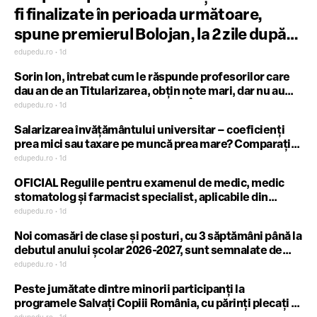
fi finalizate în perioada următoare,
spune premierul Bolojan, la 2 zile după
ce s-au afișat rezultatele finale de la
edupedu.ro • 1d
Titularizare 2026
Sorin Ion, întrebat cum le răspunde profesorilor care
dau an de an Titularizarea, obțin note mari, dar nu au
post pe perioadă nedeterminată: În ultimii ani am
edupedu.ro • 1d
încercat să ținem cât se poate de bine sub control
Salarizarea învățământului universitar – coeficienți
posturile titularizabile / La niciun concurs nu poți
prea mici sau taxare pe muncă prea mare? Comparație
garanta de la început asigurarea unui post
între salariile propuse în noua lege a salarizării și
edupedu.ro • 1d
salariile de la o universitate din Marea Britanie / Op Ed,
OFICIAL Regulile pentru examenul de medic, medic
cercetător Cristian Vraciu
stomatolog și farmacist specialist, aplicabile din
toamnă, au fost schimbate / Subiecte unice pe
edupedu.ro • 1d
specialități / Condiții noi pentru membrii comisiei ce
Noi comasări de clase și posturi, cu 3 săptămâni până la
elaborează subiectele pentru proba scrisă
debutul anului școlar 2026-2027, sunt semnalate de
Alin Badea, prim-vicepreședinte USLI Gorj: Ministerul
edupedu.ro • 1d
o comite grav de tot. Ne sună directorii disperați că
Peste jumătate dintre minorii participanți la
oamenii rămân fără posturi. Ce se întâmplă cu
programele Salvați Copiii România, cu părinți plecați în
învățătorii, cu educatorii?