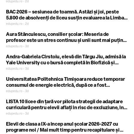
aceste ședințe se prezintă profesorii cu note peste 7 la
edupedu.ro • 2d
concursul de Titularizare 2026
BAC 2026 – sesiunea de toamnă. Astăzi și joi, peste
5.800 de absolvenți de liceu susțin evaluarea la Limba
străină – oral / Ce presupun cele 3 probe
edupedu.ro • 2d
Aura Stănculescu, consilier școlar: Meseria de
profesor este un stres continuu și unii sunt mai puțini
rezistenți. Este necesară o evaluare psihiatrică din
edupedu.ro • 3d
când în când / De anul școlar viitor evaluarea este
Andra-Gabriela Cîrstoiu, elevă din Târgu Jiu, admisă la
obligatorie
Yale University cu o bursă completă în Biofizică și
Biochimie Moleculară și Computer Science: Am ales o
edupedu.ro • 3d
facultate în străinătate pentru că pot deprinde noi
Universitatea Politehnica Timișoara reduce temporar
cunoștințe, dar vreau să mă întorc în țară și să devin
consumul de energie electrică, după ce a fost
profesor
declarată starea de alertă energetică la nivel național /
edupedu.ro • 3d
Este prima instituție de învățământ superior care
LISTA 10 licee din țară vor pilota strategii de adaptare
anunță public o astfel de măsură
curriculară pentru elevii aflați în risc de excluziune, în
proiectul RECRED, anunță Ministerul Educației
edupedu.ro • 3d
Elevii de clasa a IX-a încep anul școlar 2026-2027 cu
programe noi / Mai mult timp pentru recapitulare și