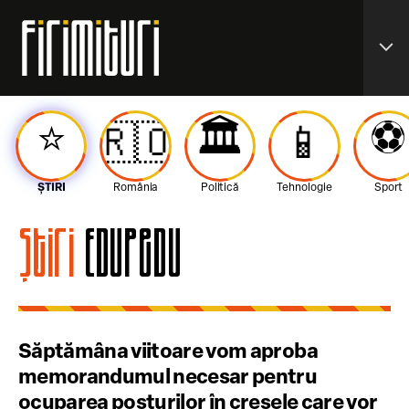
expand_more
⭐️
🏛️
⚽️
🇷🇴
📱
ȘTIRI
România
Politică
Tehnologie
Sport
Știri
Edupedu
Săptămâna viitoare vom aproba
memorandumul necesar pentru
ocuparea posturilor în creșele care vor