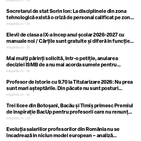
străinătate, vor ca aceștia să vină acasă, iar 1 din 5 vor
edupedu.ro • 1d
să se mute și ei în țara străină
Secretarul de stat Sorin Ion: La disciplinele din zona
tehnologică există o criză de personal calificat pe zona
de maiștri-instructori
edupedu.ro • 1d
Elevii de clasa a IX-a încep anul școlar 2026-2027 cu
manuale noi / Cărțile sunt gratuite și diferă în funcție
de profil și specializare
edupedu.ro • 1d
Mai mulți părinți solicită, într-o petiție, anularea
deciziei ISMB de a nu mai acorda sumele pentru
posturile la plata cu ora din cadrul cluburilor copiilor:
edupedu.ro • 1d
Multe cercuri de activități extrașcolare vor dispărea de
Profesor de Istorie cu 9.70 la Titularizare 2026: Nu prea
la 1 septembrie, spun părinții
sunt mari așteptările. Din păcate nu sunt posturi
titularizabile
edupedu.ro • 1d
Trei licee din Botoșani, Bacău și Timiș primesc Premiul
de inspirație BacUp pentru profesorii care nu renunță
la elevii lor
edupedu.ro • 2d
Evoluția salariilor profesorilor din România nu se
încadrează în niciun model european – analiză