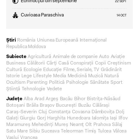
Echinocțiul din septembrie
22 SEPT
Cuvioasa Paraschiva
14 OCT
Știri
România
Uniunea Europeană
Internațional
Republica Moldova
Subiecte
Agricultură
Animale de companie
Auto
Aviație
Business
Călătorii
Cărți
Casă
Conspirații
Copii
Creștinism
Cultură
Ecologie
Educație
Filme, Seriale, TV
Grădinărit
Istorie
Lege
Lifestyle
Media
Medicină
Muzică
Natură
Ocultism
Parenting
Politică
Psihologie
Sănătate
Sport
Știință
Tehnologie
Vedete
Județe
Alba
Arad
Argeș
Bacău
Bihor
Bistrița-Năsăud
Botoșani
Brăila
Brașov
București
Buzău
Călărași
Caraș-Severin
Cluj
Constanța
Covasna
Dâmbovița
Dolj
Galați
Giurgiu
Gorj
Harghita
Hunedoara
Ialomița
Iași
Ilfov
Maramureș
Mehedinți
Mureș
Neamț
Olt
Prahova
Sălaj
Satu Mare
Sibiu
Suceava
Teleorman
Timiș
Tulcea
Vâlcea
Vaslui
Vrancea