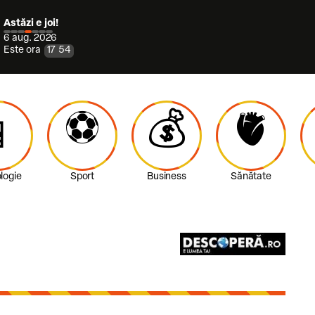
Astăzi e joi!
6 aug. 2026
Este ora
17
:
54
⚽️
💰
🫀

logie
Sport
Business
Sănătate