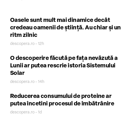
Oasele sunt mult mai dinamice decât
credeau oamenii de știință. Au chiar și un
ritm zilnic
descopera.ro • 12h
O descoperire făcută pe fața nevăzută a
Lunii ar putea rescrie istoria Sistemului
Solar
descopera.ro • 14h
Reducerea consumului de proteine ar
putea încetini procesul de îmbătrânire
descopera.ro • 1d