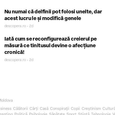
Nu numai că delfinii pot folosi unelte, dar
acest lucru le și modifică genele
descopera.ro • 2d
Iată cum se reconfigurează creierul pe
măsură ce tinitusul devine o afecțiune
cronică!
descopera.ro • 2d
Moldova
siness
Călătorii
Cărți
Casă
Conspirații
Copii
Creștinism
Cultur
renting
Politică
Psihologie
Sănătate
Sport
Știință
Tehnologie
V