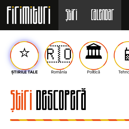
Știri
Calendar
⭐️
🏛️
🇷🇴

ȘTIRILE TALE
România
Politică
Tehno
Știri
Descoperă