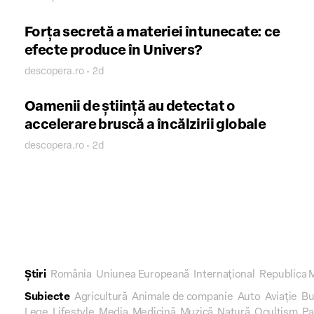
Forța secretă a materiei întunecate: ce
efecte produce în Univers?
descopera.ro • 2d
Oamenii de știință au detectat o
accelerare bruscă a încălzirii globale
descopera.ro • 2d
Știri
România
Uniunea Europeană
Internațional
Republica 
Subiecte
Agricultură
Animale de companie
Auto
Aviație
Bu
Lege
Lifestyle
Media
Medicină
Muzică
Natură
Ocultism
Pa