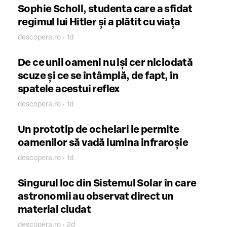
Sophie Scholl, studenta care a sfidat
regimul lui Hitler și a plătit cu viața
descopera.ro • 1d
De ce unii oameni nu își cer niciodată
scuze și ce se întâmplă, de fapt, în
spatele acestui reflex
descopera.ro • 1d
Un prototip de ochelari le permite
oamenilor să vadă lumina infraroșie
descopera.ro • 1d
Singurul loc din Sistemul Solar în care
astronomii au observat direct un
material ciudat
descopera.ro • 2d