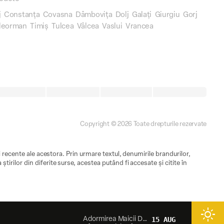
j
Constanța
Covasna
Dâmbovița
Dolj
Galați
Giurgiu
Gorj
leorman
Timiș
Tulcea
Vâlcea
Vaslui
Vrancea
Copyright © 2026 Toate drepturile rezervate
ii recente ale acestora. Prin urmare textul, denumirile brandurilor,
tirilor din diferite surse, acestea putând fi accesate și citite în
light_mode
Adormirea Maicii Domnului
15 AUG