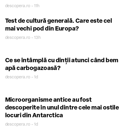
descopera.ro • 11h
Test de cultură generală. Care este cel
mai vechi pod din Europa?
descopera.ro • 13h
Ce se întâmplă cu dinții atunci când bem
apă carbogazoasă?
descopera.ro • 1d
Microorganisme antice au fost
descoperite în unul dintre cele mai ostile
locuri din Antarctica
descopera.ro • 1d