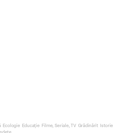
ă
Ecologie
Educație
Filme, Seriale, TV
Grădinărit
Istorie
edete