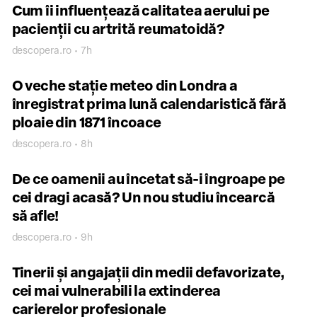
Cum îi influențează calitatea aerului pe
pacienții cu artrită reumatoidă?
descopera.ro • 7h
O veche stație meteo din Londra a
înregistrat prima lună calendaristică fără
ploaie din 1871 încoace
descopera.ro • 8h
De ce oamenii au încetat să-i îngroape pe
cei dragi acasă? Un nou studiu încearcă
să afle!
descopera.ro • 9h
Tinerii și angajații din medii defavorizate,
cei mai vulnerabili la extinderea
carierelor profesionale