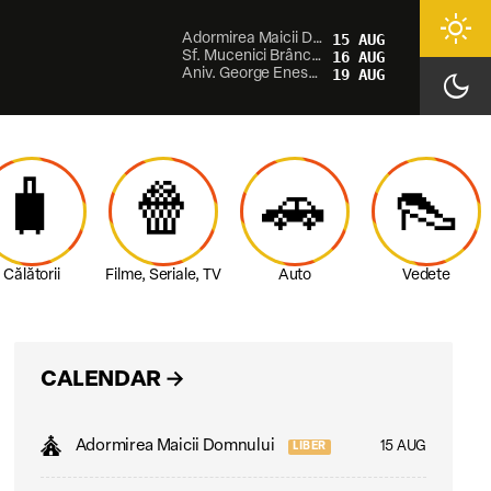
light_mode
Adormirea Maicii Domnului
15 AUG
Sf. Mucenici Brâncoveni
16 AUG
Aniv. George Enescu
19 AUG
dark_mode
🧳
🍿
🚗
👠
Călătorii
Filme, Seriale, TV
Auto
Vedete
CALENDAR
→
Adormirea Maicii Domnului
15 AUG
LIBER