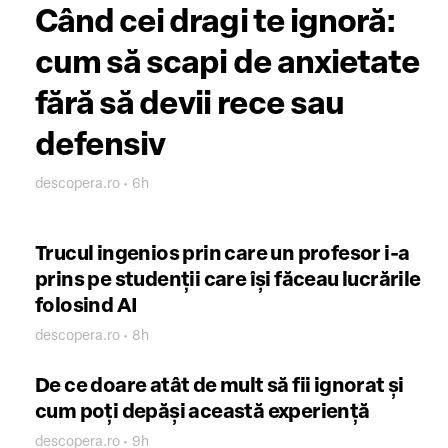
Când cei dragi te ignoră:
cum să scapi de anxietate
fără să devii rece sau
defensiv
descopera.ro • 6h
Trucul ingenios prin care un profesor i-a
prins pe studenții care își făceau lucrările
folosind AI
descopera.ro • 8h
De ce doare atât de mult să fii ignorat și
cum poți depăși această experiență
descopera.ro • 9h