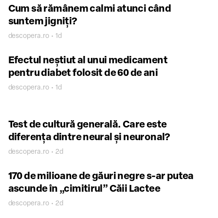
Cum să rămânem calmi atunci când
suntem jigniți?
descopera.ro • 1d
Efectul neștiut al unui medicament
pentru diabet folosit de 60 de ani
descopera.ro • 1d
Test de cultură generală. Care este
diferența dintre neural și neuronal?
descopera.ro • 2d
170 de milioane de găuri negre s-ar putea
ascunde în „cimitirul” Căii Lactee
descopera.ro • 2d