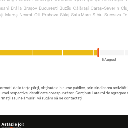
oșani
Brăila
Brașov
București
Buzău
Călărași
Caraș-Severin
Clu
ți
Mureș
Neamț
Olt
Prahova
Sălaj
Satu Mare
Sibiu
Suceava
Te
ormații de la terțe părți, obținute din surse publice, prin sindicarea activităț
ursei respective identificate corespunzător. Conținutul are rol de agregare a ș
ormații sau nelămuriri, vă rugăm să ne contactați.
Astăzi e joi!