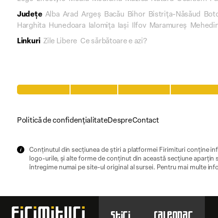
Județe
Alba
Arad
Argeș
Bacău
Bihor
Bistrița-Năsăud
Bot
Harghita
Hunedoara
Ialomița
Iași
Ilfov
Maramureș
Mehedin
Linkuri
Zile Libere
Ce sărbătoare e azi?
Politică de confidențialitate
Despre
Contact
Conținutul din secțiunea de știri a platformei Firimituri conține inf
logo-urile, și alte forme de conținut din această secțiune aparțin s
întregime numai pe site-ul original al sursei. Pentru mai multe inf