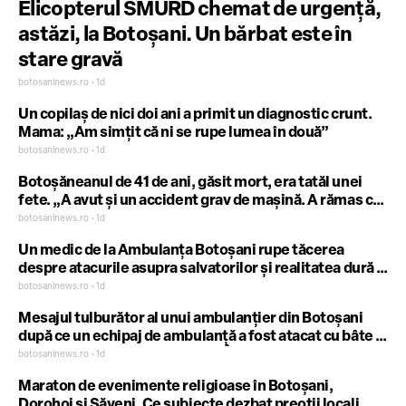
Elicopterul SMURD chemat de urgență,
astăzi, la Botoșani. Un bărbat este în
stare gravă
botosaninews.ro • 1d
Un copilaș de nici doi ani a primit un diagnostic crunt.
Mama: „Am simțit că ni se rupe lumea în două”
botosaninews.ro • 1d
Botoșăneanul de 41 de ani, găsit mort, era tatăl unei
fete. „A avut și un accident grav de mașină. A rămas cu
sechele”
botosaninews.ro • 1d
Un medic de la Ambulanța Botoșani rupe tăcerea
despre atacurile asupra salvatorilor și realitatea dură a
turelor de urgență. „Nu cerem să fim puși pe un
botosaninews.ro • 1d
piedestal și nici să fim feriți de critică. Cerem echitate”
Mesajul tulburător al unui ambulanțier din Botoșani
după ce un echipaj de ambulanță a fost atacat cu bâte și
topoare. „Mă lasă fără cuvinte. În ce secol trăim?”
botosaninews.ro • 1d
Maraton de evenimente religioase în Botoșani,
Dorohoi și Săveni. Ce subiecte dezbat preoții locali