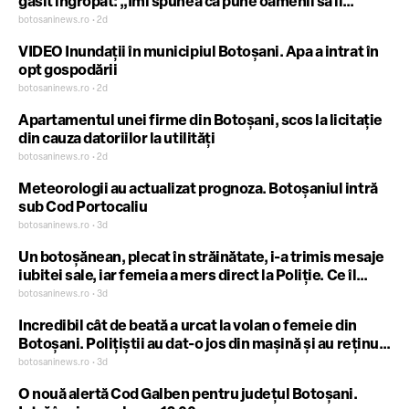
găsit îngropat: „Îmi spunea că pune oamenii să îl
omoare, că îi face felul”
botosaninews.ro • 2d
VIDEO Inundații în municipiul Botoșani. Apa a intrat în
opt gospodării
botosaninews.ro • 2d
Apartamentul unei firme din Botoșani, scos la licitație
din cauza datoriilor la utilități
botosaninews.ro • 2d
Meteorologii au actualizat prognoza. Botoșaniul intră
sub Cod Portocaliu
botosaninews.ro • 3d
Un botoșănean, plecat în străinătate, i-a trimis mesaje
iubitei sale, iar femeia a mers direct la Poliție. Ce îl
așteaptă când se întoarce în țară
botosaninews.ro • 3d
Incredibil cât de beată a urcat la volan o femeie din
Botoșani. Polițiștii au dat-o jos din mașină și au reținut-
o
botosaninews.ro • 3d
O nouă alertă Cod Galben pentru județul Botoșani.