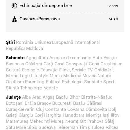
Echinocțiul din septembrie
22 SEPT
Cuvioasa Paraschiva
14 OCT
Știri
România
Uniunea Europeană
Internațional
Republica Moldova
Subiecte
Agricultură
Animale de companie
Auto
Aviație
Business
Călătorii
Cărți
Casă
Conspirații
Copii
Creștinism
Cultură
Ecologie
Educație
Filme, Seriale, TV
Grădinărit
Istorie
Lege
Lifestyle
Media
Medicină
Muzică
Natură
Ocultism
Parenting
Politică
Psihologie
Sănătate
Sport
Știință
Tehnologie
Vedete
Județe
Alba
Arad
Argeș
Bacău
Bihor
Bistrița-Năsăud
Botoșani
Brăila
Brașov
București
Buzău
Călărași
Caraș-Severin
Cluj
Constanța
Covasna
Dâmbovița
Dolj
Galați
Giurgiu
Gorj
Harghita
Hunedoara
Ialomița
Iași
Ilfov
Maramureș
Mehedinți
Mureș
Neamț
Olt
Prahova
Sălaj
Satu Mare
Sibiu
Suceava
Teleorman
Timiș
Tulcea
Vâlcea