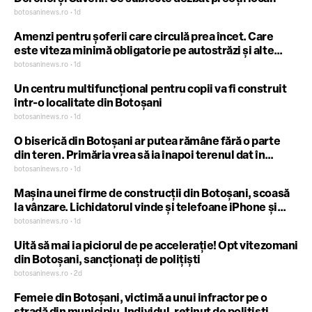
botosaninews.ro • 1d
Amenzi pentru șoferii care circulă prea încet. Care
este viteza minimă obligatorie pe autostrăzi și alte
drumuri publice
botosaninews.ro • 1d
Un centru multifuncțional pentru copii va fi construit
într-o localitate din Botoșani
botosaninews.ro • 1d
O biserică din Botoșani ar putea rămâne fără o parte
din teren. Primăria vrea să ia înapoi terenul dat în
folosință gratuită
botosaninews.ro • 1d
Mașina unei firme de construcții din Botoșani, scoasă
la vânzare. Lichidatorul vinde și telefoane iPhone și
scule
botosaninews.ro • 1d
Uită să mai ia piciorul de pe accelerație! Opt vitezomani
din Botoșani, sancționați de polițiști
botosaninews.ro • 2d
Femeie din Botoșani, victimă a unui infractor pe o