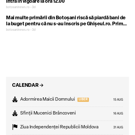
Intră în vigoare la ora 12.00
botosaninews.ro • 3d
Mai multe primării din Botoșani riscă să piardă bani de
la buget pentru că nu s-au înscris pe Ghișeul.ro. Primar:
Ne înregistrăm, nu ne încurcă cu nimic!
botosaninews.ro • 3d
CALENDAR
→
Adormirea Maicii Domnului
LIBER
15 AUG
Sfinții Mucenici Brâncoveni
16 AUG
Ziua Independenţei Republicii Moldova
31 AUG