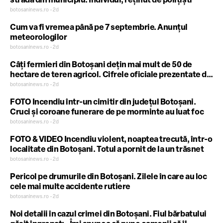
stradă din municipiu. Individul, reținut de polițiști
botosaninews.ro • 2d
Cum va fi vremea până pe 7 septembrie. Anunțul
meteorologilor
botosaninews.ro • 2d
Câți fermieri din Botoșani dețin mai mult de 50 de
hectare de teren agricol. Cifrele oficiale prezentate de
autorități
botosaninews.ro • 2d
FOTO Incendiu într-un cimitir din județul Botoșani.
Cruci și coroane funerare de pe morminte au luat foc
botosaninews.ro • 2d
FOTO & VIDEO Incendiu violent, noaptea trecută, într-o
localitate din Botoșani. Totul a pornit de la un trăsnet
botosaninews.ro • 2d
Pericol pe drumurile din Botoșani. Zilele în care au loc
cele mai multe accidente rutiere
botosaninews.ro • 2d
Noi detalii în cazul crimei din Botoșani. Fiul bărbatului