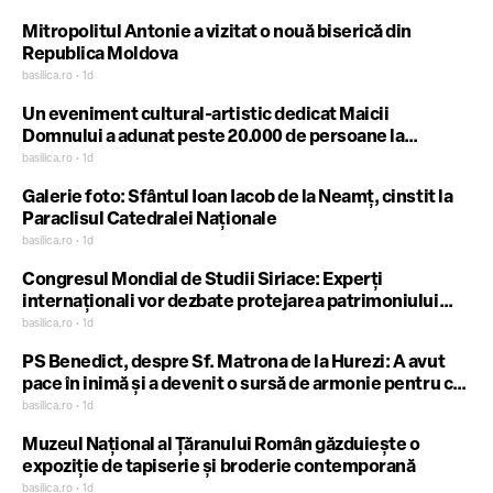
Mitropolitul Antonie a vizitat o nouă biserică din
Republica Moldova
basilica.ro • 1d
Un eveniment cultural-artistic dedicat Maicii
Domnului a adunat peste 20.000 de persoane la
Mănăstirea Izbuc
basilica.ro • 1d
Galerie foto: Sfântul Ioan Iacob de la Neamț, cinstit la
Paraclisul Catedralei Naționale
basilica.ro • 1d
Congresul Mondial de Studii Siriace: Experți
internaționali vor dezbate protejarea patrimoniului
creștin
basilica.ro • 1d
PS Benedict, despre Sf. Matrona de la Hurezi: A avut
pace în inimă și a devenit o sursă de armonie pentru cei
din jur
basilica.ro • 1d
Muzeul Național al Țăranului Român găzduiește o
expoziție de tapiserie și broderie contemporană
basilica.ro • 1d