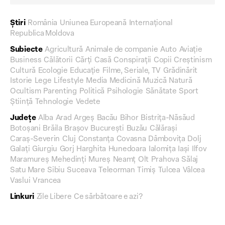
Știri
România
Uniunea Europeană
Internațional
Republica Moldova
Subiecte
Agricultură
Animale de companie
Auto
Aviație
Business
Călătorii
Cărți
Casă
Conspirații
Copii
Creștinism
Cultură
Ecologie
Educație
Filme, Seriale, TV
Grădinărit
Istorie
Lege
Lifestyle
Media
Medicină
Muzică
Natură
Ocultism
Parenting
Politică
Psihologie
Sănătate
Sport
Știință
Tehnologie
Vedete
Județe
Alba
Arad
Argeș
Bacău
Bihor
Bistrița-Năsăud
Botoșani
Brăila
Brașov
București
Buzău
Călărași
Caraș-Severin
Cluj
Constanța
Covasna
Dâmbovița
Dolj
Galați
Giurgiu
Gorj
Harghita
Hunedoara
Ialomița
Iași
Ilfov
Maramureș
Mehedinți
Mureș
Neamț
Olt
Prahova
Sălaj
Satu Mare
Sibiu
Suceava
Teleorman
Timiș
Tulcea
Vâlcea
Vaslui
Vrancea
Linkuri
Zile Libere
Ce sărbătoare e azi?