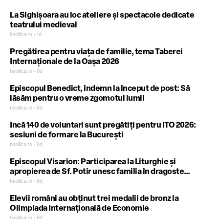
La Sighișoara au loc ateliere și spectacole dedicate
teatrului medieval
basilica.ro • 1d
Pregătirea pentru viața de familie, tema Taberei
Internaționale de la Oașa 2026
basilica.ro • 6d
Episcopul Benedict, îndemn la început de post: Să
lăsăm pentru o vreme zgomotul lumii
basilica.ro • 6d
Încă 140 de voluntari sunt pregătiți pentru ITO 2026:
sesiuni de formare la București
basilica.ro • 6d
Episcopul Visarion: Participarea la Liturghie și
apropierea de Sf. Potir unesc familia în dragoste
jertfelnică
basilica.ro • 6d
Elevii români au obținut trei medalii de bronz la
Olimpiada Internațională de Economie
basilica.ro • 6d