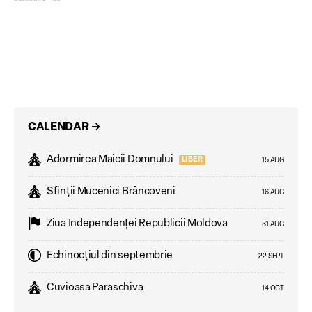
CALENDAR
→
Adormirea Maicii Domnului
LIBER
15 AUG
Sfinții Mucenici Brâncoveni
16 AUG
Ziua Independenţei Republicii Moldova
31 AUG
Echinocțiul din septembrie
22 SEPT
Cuvioasa Paraschiva
14 OCT