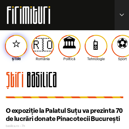
expand_more
⭐️
🏛️
⚽️
🇷🇴
📱
ȘTIRI
România
Politică
Tehnologie
Sport
Știri
Basilica
O expoziție la Palatul Suțu va prezinta 70
de lucrări donate Pinacotecii București
basilica.ro • 7h