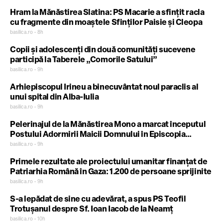
Hram la Mănăstirea Slatina: PS Macarie a sfințit racla
cu fragmente din moaștele Sfinților Paisie și Cleopa
basilica.ro • 8h
Copii și adolescenți din două comunități sucevene
participă la Taberele „Comorile Satului”
basilica.ro • 9h
Arhiepiscopul Irineu a binecuvântat noul paraclis al
unui spital din Alba-Iulia
basilica.ro • 9h
Pelerinajul de la Mănăstirea Mono a marcat începutul
Postului Adormirii Maicii Domnului în Episcopia
Canadei
basilica.ro • 9h
Primele rezultate ale proiectului umanitar finanțat de
Patriarhia Română în Gaza: 1.200 de persoane sprijinite
basilica.ro • 9h
S-a lepădat de sine cu adevărat, a spus PS Teofil
Trotușanul despre Sf. Ioan Iacob de la Neamț
basilica.ro • 10h