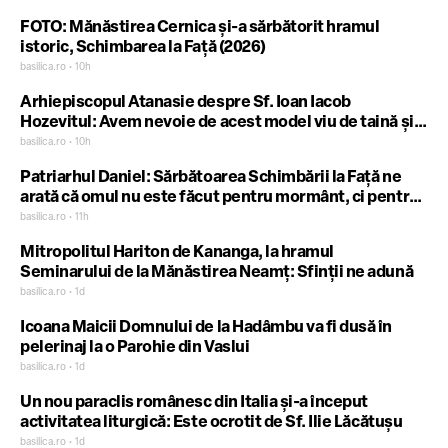
FOTO: Mănăstirea Cernica și-a sărbătorit hramul
istoric, Schimbarea la Față (2026)
basilica.ro • 10h
Arhiepiscopul Atanasie despre Sf. Ioan Iacob
Hozevitul: Avem nevoie de acest model viu de taină și
tăcere
basilica.ro • 10h
Patriarhul Daniel: Sărbătoarea Schimbării la Față ne
arată că omul nu este făcut pentru mormânt, ci pentru
cer
basilica.ro • 11h
Mitropolitul Hariton de Kananga, la hramul
Seminarului de la Mănăstirea Neamț: Sfinții ne adună
basilica.ro • 1d
Icoana Maicii Domnului de la Hadâmbu va fi dusă în
pelerinaj la o Parohie din Vaslui
basilica.ro • 1d
Un nou paraclis românesc din Italia și-a început
activitatea liturgică: Este ocrotit de Sf. Ilie Lăcătușu
basilica.ro • 1d