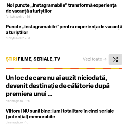
Noi puncte „instagramabile” transformă experiența
de vacanță a turiștilor
funkytravel.ro • 3d
Puncte „instagramabile” pentru experiența de vacanță
a turiștilor
funkytravel.ro • 3d
shuffle
ȘTIRI
FILME, SERIALE, TV
Vezi toate
→
Un loc de care nu ai auzit niciodată,
devenit destinaţie de călătorie după
premiera unui …
cinemagia.ro • 16h
Viitorul NU sună bine: lumi totalitare în cinci seriale
(potenţial) memorabile
cinemagia.ro • 1d