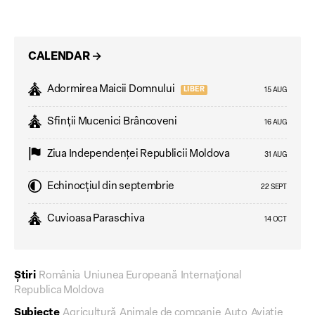
CALENDAR
→
Adormirea Maicii Domnului
LIBER
15 AUG
Sfinții Mucenici Brâncoveni
16 AUG
Ziua Independenţei Republicii Moldova
31 AUG
Echinocțiul din septembrie
22 SEPT
Cuvioasa Paraschiva
14 OCT
Știri
România
Uniunea Europeană
Internațional
Republica Moldova
Subiecte
Agricultură
Animale de companie
Auto
Aviație