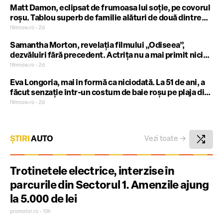
Matt Damon, eclipsat de frumoasa lui soție, pe covorul
roșu. Tablou superb de familie alături de două dintre
fiicele lor, la Seul
filmnow.ro • 2d
Samantha Morton, revelația filmului „Odiseea”,
dezvăluiri fără precedent. Actrița nu a mai primit niciun
rol de un an: „Am 49 de ani”
filmnow.ro • 2d
Eva Longoria, mai în formă ca niciodată. La 51 de ani, a
făcut senzație într-un costum de baie roșu pe plaja din
Marbella
filmnow.ro • 2d
shuffle
ȘTIRI
AUTO
Vezi toate
→
Trotinetele electrice, interzise în
parcurile din Sectorul 1. Amenzile ajung
la 5.000 de lei
promotor.ro • 10h