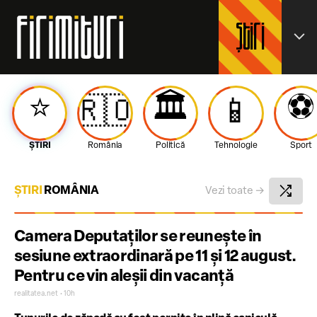
Știri
expand_more
⭐️
🏛️
⚽️
🇷🇴
📱
ȘTIRI
România
Politică
Tehnologie
Sport
shuffle
ȘTIRI
ROMÂNIA
Vezi toate
→
Camera Deputaților se reunește în
sesiune extraordinară pe 11 și 12 august.
Pentru ce vin aleșii din vacanță
realitatea.net • 10h