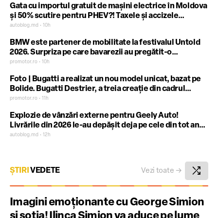
Gata cu importul gratuit de mașini electrice în Moldova
și 50% scutire pentru PHEV?! Taxele și accizele
prevăzute pentru 2027
autoblog.md • 10h
BMW este partener de mobilitate la festivalul Untold
2026. Surpriza pe care bavarezii au pregătit-o
festivalierilor
promotor.ro • 10h
Foto | Bugatti a realizat un nou model unicat, bazat pe
Bolide. Bugatti Destrier, a treia creație din cadrul
programului Solitaire
promotor.ro • 11h
Explozie de vânzări externe pentru Geely Auto!
Livrările din 2026 le-au depășit deja pe cele din tot anul
2025
autoblog.md • 12h
shuffle
ȘTIRI
VEDETE
Vezi toate
→
Imagini emoționante cu George Simion
și soția! Ilinca Simion va aduce pe lume