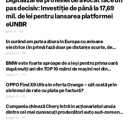
Digitalizarea profesiei de avocat face un
pas decisiv: Investiție de până la 17,69
mil. de lei pentru lansarea platformei
eUNBR
go4it.ro • 10h
În curând am putea zbura în Europa cu avioane
electrice (în primă fază doar pe distanţe scurte, de
genul Bucureşti – Cluj)
gadget.ro • 10h
BMW este foarte aproape de a ieşi pentru prima oară
după mulţi ani din TOP 10 mărci de maşini noi din
România (iată de ce)
gadget.ro • 11h
OPPO Find X9 Ultra în oferta Orange – cât costă prin
sistemul de rate cu plata pe factură?
gadget.ro • 11h
Compania chineză Chery intră în acţionariatul unuia
dintre cei mai cunoscuţi producători auto sud-coreeni,
unul cu prezenţă activă şi în România
gadget.ro • 11h