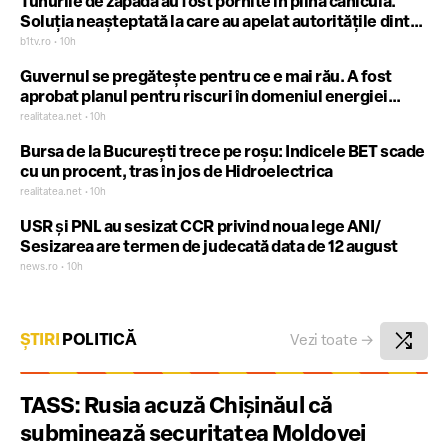
Tunurile de zăpadă au fost pornite în plină caniculă.
Soluția neașteptată la care au apelat autoritățile dintr-
un oraș din România (VIDEO)
b1tv.ro • 10h
Guvernul se pregătește pentru ce e mai rău. A fost
aprobat planul pentru riscuri în domeniul energiei
electrice
realitatea.net • 10h
Bursa de la București trece pe roșu: Indicele BET scade
cu un procent, tras în jos de Hidroelectrica
realitatea.net • 10h
USR şi PNL au sesizat CCR privind noua lege ANI/
Sesizarea are termen de judecată data de 12 august
news.ro • 10h
shuffle
ȘTIRI
POLITICĂ
Vezi toate
→
TASS: Rusia acuză Chişinăul că
subminează securitatea Moldovei