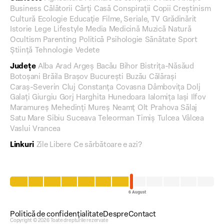
Business
Călătorii
Cărți
Casă
Conspirații
Copii
Creștinism
Cultură
Ecologie
Educație
Filme, Seriale, TV
Grădinărit
Istorie
Lege
Lifestyle
Media
Medicină
Muzică
Natură
Ocultism
Parenting
Politică
Psihologie
Sănătate
Sport
Știință
Tehnologie
Vedete
Județe
Alba
Arad
Argeș
Bacău
Bihor
Bistrița-Năsăud
Botoșani
Brăila
Brașov
București
Buzău
Călărași
Caraș-Severin
Cluj
Constanța
Covasna
Dâmbovița
Dolj
Galați
Giurgiu
Gorj
Harghita
Hunedoara
Ialomița
Iași
Ilfov
Maramureș
Mehedinți
Mureș
Neamț
Olt
Prahova
Sălaj
Satu Mare
Sibiu
Suceava
Teleorman
Timiș
Tulcea
Vâlcea
Vaslui
Vrancea
Linkuri
Zile Libere
Ce sărbătoare e azi?
Politică de confidențialitate
Despre
Contact
Copyright © 2026 Toate drepturile rezervate