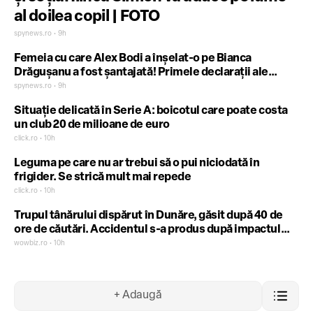
al doilea copil | FOTO
spynews.ro • 9h
Femeia cu care Alex Bodi a înșelat-o pe Bianca
Drăgușanu a fost șantajată! Primele declarații ale
șatenei: „Un escroc"
spynews.ro • 9h
Situație delicată în Serie A: boicotul care poate costa
un club 20 de milioane de euro
click.ro • 10h
Leguma pe care nu ar trebui să o pui niciodată în
frigider. Se strică mult mai repede
click.ro • 10h
Trupul tânărului dispărut în Dunăre, găsit după 40 de
ore de căutări. Accidentul s-a produs după impactul
skijetului cu un trunchi de copac
wowbiz.ro • 10h
+ Adaugă