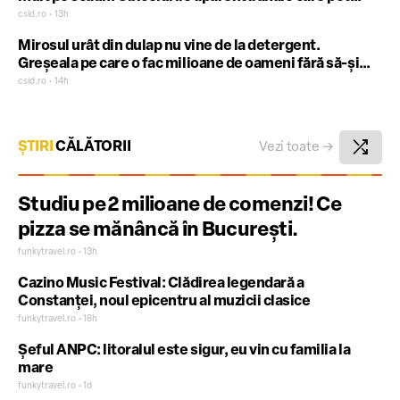
afecta fertilitatea masculină
csid.ro • 13h
Mirosul urât din dulap nu vine de la detergent.
Greșeala pe care o fac milioane de oameni fără să-și
dea seama
csid.ro • 14h
shuffle
ȘTIRI
CĂLĂTORII
Vezi toate
→
Studiu pe 2 milioane de comenzi! Ce
pizza se mănâncă în București.
funkytravel.ro • 13h
Cazino Music Festival: Clădirea legendară a
Constanței, noul epicentru al muzicii clasice
funkytravel.ro • 16h
Șeful ANPC: litoralul este sigur, eu vin cu familia la
mare
funkytravel.ro • 1d