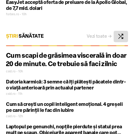
EasyJet acceptă oferta de preluare de la Apollo Global,
de 7,7 mld. dolari
forbes.ro • 10h
shuffle
ȘTIRI
SĂNĂTATE
Vezi toate
→
Cum scapi de grăsimea viscerală în doar
20 de minute. Ce trebuie să faci zilnic
csid.ro • 10h
Datoria karmică: 3 semne că îți plătești păcatele dintr-
o viață anterioară prin actualul partener
csid.ro • 11h
Cum să crești un copil inteligent emoțional. 4 greșeli
pe care părinții le fac din iubire
csid.ro • 12h
Laptopul pe genunchi, nopțile pierdute și statul prea
mult pe scaun. Obiceiurile aparent banale care pot