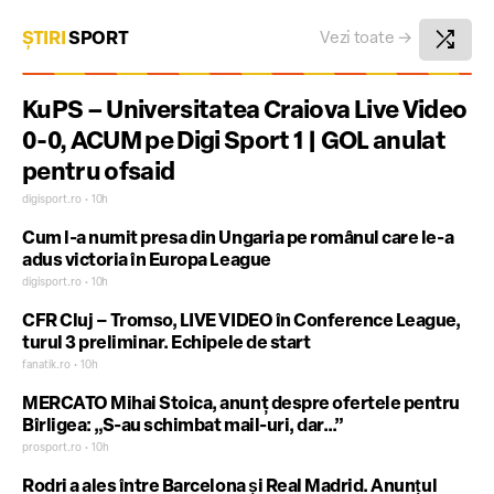
shuffle
ȘTIRI
SPORT
Vezi toate
→
KuPS – Universitatea Craiova Live Video
0-0, ACUM pe Digi Sport 1 | GOL anulat
pentru ofsaid
digisport.ro • 10h
Cum l-a numit presa din Ungaria pe românul care le-a
adus victoria în Europa League
digisport.ro • 10h
CFR Cluj – Tromso, LIVE VIDEO în Conference League,
turul 3 preliminar. Echipele de start
fanatik.ro • 10h
MERCATO Mihai Stoica, anunț despre ofertele pentru
Bîrligea: „S-au schimbat mail-uri, dar…”
prosport.ro • 10h
Rodri a ales între Barcelona şi Real Madrid. Anunţul