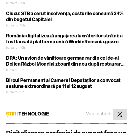
bursa.ro • 10h
Ciucu: STB a cerut insolvenţa, costurile consumă 34%
din bugetul Capitalei
bursa.ro • 10h
România digitalizează angajarea lucrătorilor străini: a
fost lansată platforma unică WorkinRomania.gov.ro
bursa.ro • 10h
DPA: Un avion de vânătoare german rar din cel de-al
Doilea Război Mondial zboară din nou după restaurare
în Turcia
bursa.ro • 11h
Biroul Permanent al Camerei Deputaţilor a convocat
sesiune extraordinară pe 11 şi 12 august
bursa.ro • 11h
shuffle
ȘTIRI
TEHNOLOGIE
Vezi toate
→