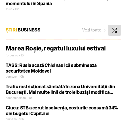
momentului în Spania
as.ro • 10h
shuffle
ȘTIRI
BUSINESS
Vezi toate
→
Marea Roșie, regatul luxului estival
forbes.ro • 10h
TASS: Rusia acuză Chişinăul că subminează
securitatea Moldovei
bursa.ro • 10h
Trafic restricționat sâmbătă în zona Universității din
București. Mai multe linii de troleibuz își modifică
traseul
economedia.ro • 10h
Ciucu: STB a cerut insolvenţa, costurile consumă 34%
din bugetul Capitalei
bursa.ro • 10h