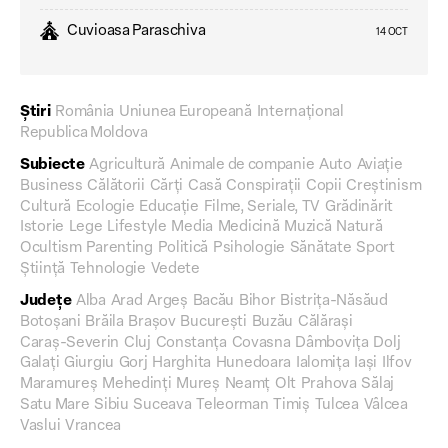
Cuvioasa Paraschiva
14 OCT
Știri
România
Uniunea Europeană
Internațional
Republica Moldova
Subiecte
Agricultură
Animale de companie
Auto
Aviație
Business
Călătorii
Cărți
Casă
Conspirații
Copii
Creștinism
Cultură
Ecologie
Educație
Filme, Seriale, TV
Grădinărit
Istorie
Lege
Lifestyle
Media
Medicină
Muzică
Natură
Ocultism
Parenting
Politică
Psihologie
Sănătate
Sport
Știință
Tehnologie
Vedete
Județe
Alba
Arad
Argeș
Bacău
Bihor
Bistrița-Năsăud
Botoșani
Brăila
Brașov
București
Buzău
Călărași
Caraș-Severin
Cluj
Constanța
Covasna
Dâmbovița
Dolj
Galați
Giurgiu
Gorj
Harghita
Hunedoara
Ialomița
Iași
Ilfov
Maramureș
Mehedinți
Mureș
Neamț
Olt
Prahova
Sălaj
Satu Mare
Sibiu
Suceava
Teleorman
Timiș
Tulcea
Vâlcea
Vaslui
Vrancea