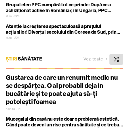
Grupul elen PPC cumpără tot ce prinde: După ce a
achiziţionat active în România şi în Ungaria, PPC
cumpără o companie germană din energie, care are
zf.ro • 22h
proiecte în Polonia şi Ungaria de peste 2 GW
Atenţie la creşterea spectaculoasă a preţului
acţiunilor! Divorţul secolului din Coreea de Sud, prin
care soţia unui magnat a primit 644 mil. dolari, are la
zf.ro • 22h
bază creşterea spectaculoasă, cu 2500%, a preţului
acţiunilor gigantului SK Group, al doilea cel mai mare
producător de chip-uri din lume
shuffle
ȘTIRI
SĂNĂTATE
Vezi toate
→
Gustarea de care un renumit medic nu
se despărțea. O ai probabil deja în
bucătărie și te poate ajuta să-ți
potolești foamea
csid.ro • 1d
Mucegaiul din casă nu este doar o problemă estetică.
Când poate deveni un risc pentru sănătate și ce trebuie