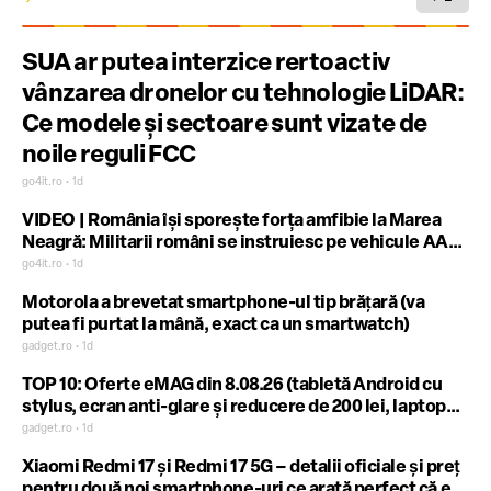
SUA ar putea interzice rertoactiv
vânzarea dronelor cu tehnologie LiDAR:
Ce modele și sectoare sunt vizate de
noile reguli FCC
go4it.ro • 1d
VIDEO | România își sporește forța amfibie la Marea
Neagră: Militarii români se instruiesc pe vehicule AAV-
7 alături de SUA
go4it.ro • 1d
Motorola a brevetat smartphone-ul tip brăţară (va
putea fi purtat la mână, exact ca un smartwatch)
gadget.ro • 1d
TOP 10: Oferte eMAG din 8.08.26 (tabletă Android cu
stylus, ecran anti-glare și reducere de 200 lei, laptop
de gaming HP cu procesor AMD Ryzen AI 7 350 și
gadget.ro • 1d
NVIDIA GeForce RTX 5070 for Laptop, televizor QLED
Xiaomi Redmi 17 şi Redmi 17 5G – detalii oficiale şi preţ
Philips pe 215 cm, AMBILIGHT și reducere de 10% etc)
pentru două noi smartphone-uri ce arată perfect că era