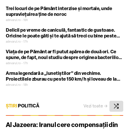
Trei locuri de pe Pământ interzise și mortale, unde
supraviețuirea ține de noroc
adevarul.ro • 16h
Delicii pe vreme de caniculă, fantastic de gustoase.
Oricine le poate găti și te ajută să treci cu bine peste
zilele foarte călduroase
adevarul.ro • 17h
Viața de pe Pământ ar fi putut apărea de două ori. Ce
spune, de fapt, noul studiu despre originea bacteriilor
și arheelor
adevarul.ro • 17h
Arma legendară a „lunetiștilor” din vechime.
Proiectilele zburau cu peste 150 km/h și loveau de la
peste 100 de metri
adevarul.ro • 18h
shuffle
ȘTIRI
POLITICĂ
Vezi toate
→
Al Jazeera: Iranul cere compensaţii din