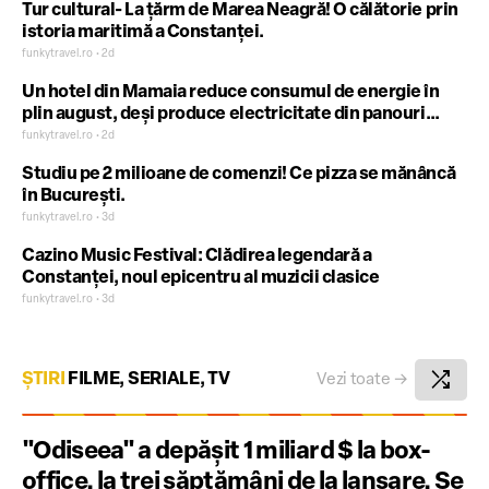
Tur cultural- La țărm de Marea Neagră! O călătorie prin
istoria maritimă a Constanței.
funkytravel.ro • 2d
Un hotel din Mamaia reduce consumul de energie în
plin august, deși produce electricitate din panouri
fotovoltaice
funkytravel.ro • 2d
Studiu pe 2 milioane de comenzi! Ce pizza se mănâncă
în București.
funkytravel.ro • 3d
Cazino Music Festival: Clădirea legendară a
Constanței, noul epicentru al muzicii clasice
funkytravel.ro • 3d
shuffle
ȘTIRI
FILME, SERIALE, TV
Vezi toate
→
"Odiseea" a depășit 1 miliard $ la box-
office, la trei săptămâni de la lansare. Se