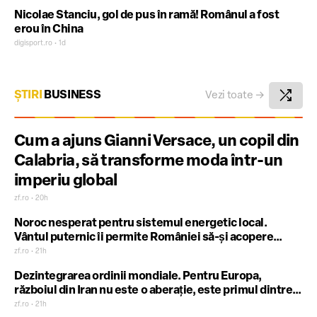
Nicolae Stanciu, gol de pus în ramă! Românul a fost
erou în China
digisport.ro • 1d
shuffle
ȘTIRI
BUSINESS
Vezi toate
→
Cum a ajuns Gianni Versace, un copil din
Calabria, să transforme moda într-un
imperiu global
zf.ro • 20h
Noroc nesperat pentru sistemul energetic local.
Vântul puternic îi permite României să-şi acopere
consumul pe vârf şi chiar să exporte energie eoliană în
zf.ro • 21h
regiune. Briza din Dobrogea a fost azi prima gură de
Dezintegrarea ordinii mondiale. Pentru Europa,
oxigen pentru un sistem în corzi din cauza secetei
războiul din Iran nu este o aberaţie, este primul dintre
multe teste
zf.ro • 21h