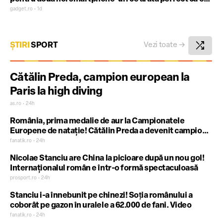
telefoanelor inteligente ieftine a apus
gadget.ro • 1d
shuffle
ȘTIRI
SPORT
Vezi toate
→
Cătălin Preda, campion european la
Paris la high diving
as.ro • 24h
România, prima medalie de aur la Campionatele
Europene de natație! Cătălin Preda a devenit campion
european la Paris 2026
fanatik.ro • 24h
Nicolae Stanciu are China la picioare după un nou gol!
Internaționalul român e într-o formă spectaculoasă
prosport.ro • 24h
Stanciu i-a înnebunit pe chinezi! Soţia românului a
coborât pe gazon în uralele a 62.000 de fani. Video
fanatik.ro • 24h