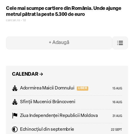
Cele mai scumpe cartiere din România. Unde ajunge
metrul pătrat la peste 5.300 de euro
cancan.ro • 1d
+ Adaugă
CALENDAR
→
Adormirea Maicii Domnului
LIBER
15 AUG
Sfinții Mucenici Brâncoveni
16 AUG
Ziua Independenţei Republicii Moldova
31 AUG
Echinocțiul din septembrie
22 SEPT