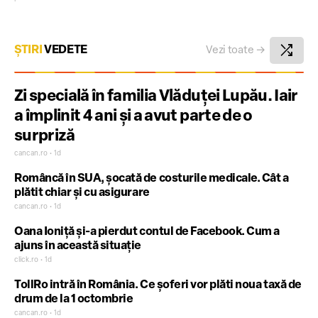
shuffle
ȘTIRI
VEDETE
Vezi toate
→
Zi specială în familia Vlăduței Lupău. Iair
a împlinit 4 ani și a avut parte de o
surpriză
cancan.ro • 1d
Româncă în SUA, șocată de costurile medicale. Cât a
plătit chiar și cu asigurare
cancan.ro • 1d
Oana Ioniță și-a pierdut contul de Facebook. Cum a
ajuns în această situație
click.ro • 1d
TollRo intră în România. Ce șoferi vor plăti noua taxă de
drum de la 1 octombrie
cancan.ro • 1d