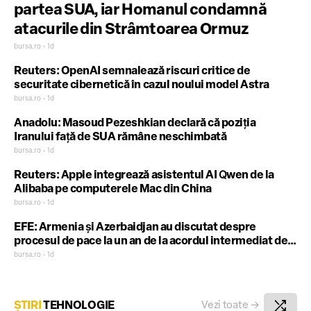
partea SUA, iar Homanul condamnă
atacurile din Strâmtoarea Ormuz
bursa.ro • 1d
Reuters: OpenAI semnalează riscuri critice de
securitate cibernetică în cazul noului model Astra
bursa.ro • 1d
Anadolu: Masoud Pezeshkian declară că poziţia
Iranului faţă de SUA rămâne neschimbată
bursa.ro • 1d
Reuters: Apple integrează asistentul AI Qwen de la
Alibaba pe computerele Mac din China
bursa.ro • 1d
EFE: Armenia şi Azerbaidjan au discutat despre
procesul de pace la un an de la acordul intermediat de
Donald Trump
bursa.ro • 1d
shuffle
ȘTIRI
TEHNOLOGIE
Vezi toate
→