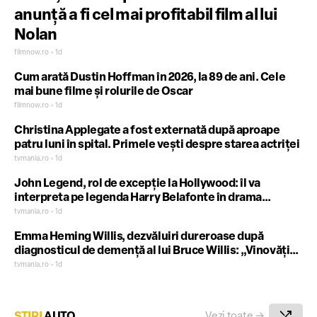
anunță a fi cel mai profitabil film al lui
Nolan
filmnow.ro • 1d
Cum arată Dustin Hoffman în 2026, la 89 de ani. Cele
mai bune filme și rolurile de Oscar
filmnow.ro • 1d
Christina Applegate a fost externată după aproape
patru luni în spital. Primele vești despre starea actriței
tvmania.ro • 1d
John Legend, rol de excepție la Hollywood: îl va
interpreta pe legenda Harry Belafonte în drama
istorică „The Road Home”
tvmania.ro • 1d
Emma Heming Willis, dezvăluiri dureroase după
diagnosticul de demență al lui Bruce Willis: „Vinovăția
este ceva ce port mereu cu mine”
tvmania.ro • 1d
shuffle
ȘTIRI
AUTO
Vezi toate
→