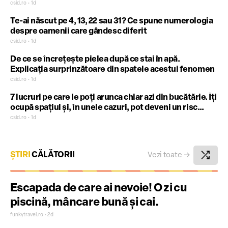
făcut
csid.ro • 1d
Te-ai născut pe 4, 13, 22 sau 31? Ce spune numerologia
despre oamenii care gândesc diferit
csid.ro • 1d
De ce se încrețește pielea după ce stai în apă.
Explicația surprinzătoare din spatele acestui fenomen
csid.ro • 1d
7 lucruri pe care le poți arunca chiar azi din bucătărie. Îți
ocupă spațiul și, în unele cazuri, pot deveni un risc
pentru sănătate
csid.ro • 1d
shuffle
ȘTIRI
CĂLĂTORII
Vezi toate
→
Escapada de care ai nevoie! O zi cu
piscină, mâncare bună și cai.
funkytravel.ro • 2d