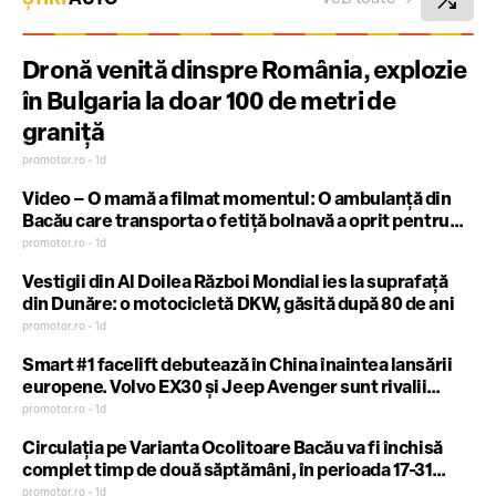
Dronă venită dinspre România, explozie
în Bulgaria la doar 100 de metri de
graniță
promotor.ro • 1d
Video – O mamă a filmat momentul: O ambulanță din
Bacău care transporta o fetiță bolnavă a oprit pentru
legume și pepeni
promotor.ro • 1d
Vestigii din Al Doilea Război Mondial ies la suprafață
din Dunăre: o motocicletă DKW, găsită după 80 de ani
promotor.ro • 1d
Smart #1 facelift debutează în China înaintea lansării
europene. Volvo EX30 și Jeep Avenger sunt rivalii
direcți
promotor.ro • 1d
Circulația pe Varianta Ocolitoare Bacău va fi închisă
complet timp de două săptămâni, în perioada 17-31
august 2026
promotor.ro • 1d