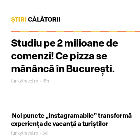
ȘTIRI
CĂLĂTORII
Studiu pe 2 milioane de
comenzi! Ce pizza se
mănâncă în București.
funkytravel.ro • 15h
Noi puncte „instagramabile” transformă
experiența de vacanță a turiștilor
funkytravel.ro • 3d