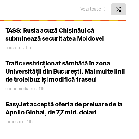
shuffle
Vezi toate
→
TASS: Rusia acuză Chişinăul că
subminează securitatea Moldovei
bursa.ro • 11h
Trafic restricționat sâmbătă în zona
Universității din București. Mai multe linii
de troleibuz își modifică traseul
economedia.ro • 11h
EasyJet acceptă oferta de preluare de la
Apollo Global, de 7,7 mld. dolari
forbes.ro • 11h