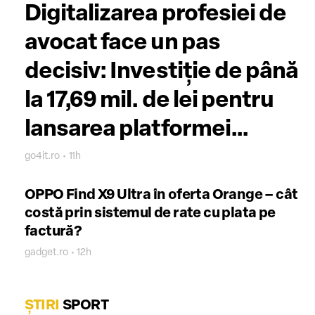
Digitalizarea profesiei de
avocat face un pas
decisiv: Investiție de până
la 17,69 mil. de lei pentru
lansarea platformei
eUNBR
go4it.ro • 11h
OPPO Find X9 Ultra în oferta Orange – cât
costă prin sistemul de rate cu plata pe
factură?
gadget.ro • 12h
ȘTIRI
SPORT