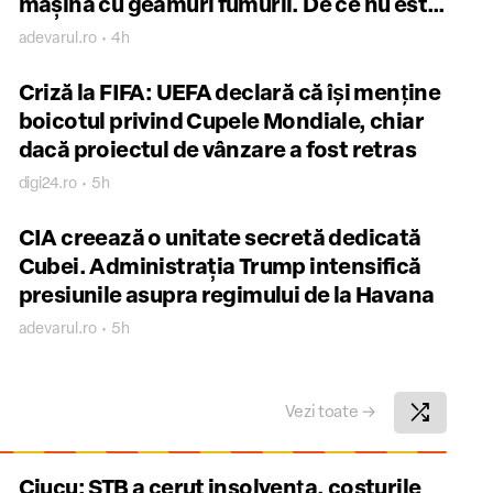
mașină cu geamuri fumurii. De ce nu este
convins de identitatea persoanei
adevarul.ro • 4h
Criză la FIFA: UEFA declară că îşi menţine
boicotul privind Cupele Mondiale, chiar
dacă proiectul de vânzare a fost retras
digi24.ro • 5h
CIA creează o unitate secretă dedicată
Cubei. Administrația Trump intensifică
presiunile asupra regimului de la Havana
adevarul.ro • 5h
shuffle
Vezi toate
→
Ciucu: STB a cerut insolvenţa, costurile