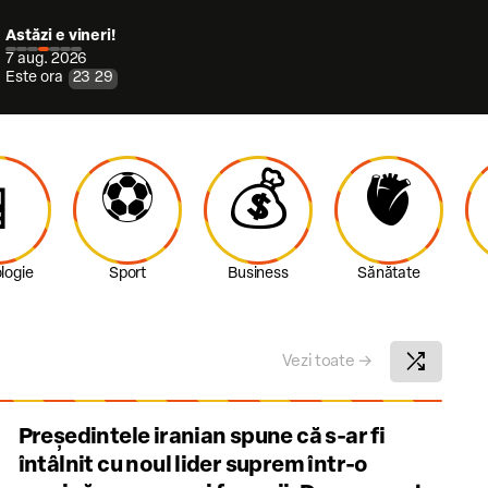
Astăzi e vineri!
7 aug. 2026
Este ora
23
29
⚽️
💰
🫀

logie
Sport
Business
Sănătate
shuffle
Vezi toate
→
Președintele iranian spune că s-ar fi
întâlnit cu noul lider suprem într-o