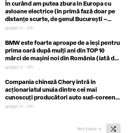
În curând am putea zbura în Europa cu
avioane electrice (în primă fază doar pe
distanţe scurte, de genul Bucureşti –
Cluj)
gadget.ro • 12h
BMW este foarte aproape de a ieşi pentru
prima oară după mulţi ani din TOP 10
mărci de maşini noi din România (iată de
ce)
gadget.ro • 12h
Compania chineză Chery intră în
acţionariatul unuia dintre cei mai
cunoscuţi producători auto sud-coreeni,
unul cu prezenţă activă şi în România
gadget.ro • 13h
shuffle
Vezi toate
→