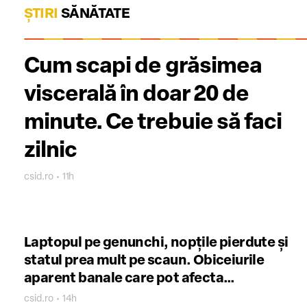
ȘTIRI
SĂNĂTATE
Cum scapi de grăsimea
viscerală în doar 20 de
minute. Ce trebuie să faci
zilnic
csid.ro • 11h
Laptopul pe genunchi, nopțile pierdute și
statul prea mult pe scaun. Obiceiurile
aparent banale care pot afecta
fertilitatea masculină
csid.ro • 14h