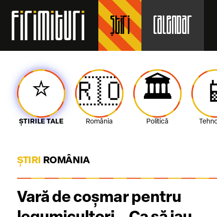
Știri
Calendar
⭐️
🏛️
🇷🇴

ȘTIRILE TALE
România
Politică
Tehno
ȘTIRI
ROMÂNIA
Vară de coșmar pentru