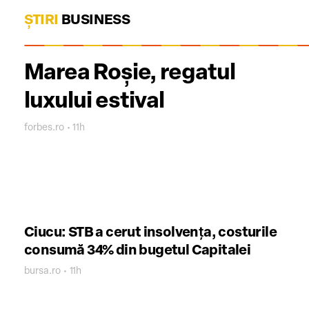
ȘTIRI
BUSINESS
Marea Roșie, regatul
luxului estival
forbes.ro • 11h
Ciucu: STB a cerut insolvenţa, costurile
consumă 34% din bugetul Capitalei
bursa.ro • 11h