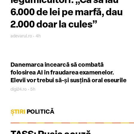
legumicultori. „Ca să iau
6.000 de lei pe marfă, dau
2.000 doar la cules”
adevarul.ro • 4h
Danemarca încearcă să combată
folosirea AI în fraudarea examenelor.
Elevii vor trebui să-şi susţină oral eseurile
digi24.ro • 5h
ȘTIRI
POLITICĂ