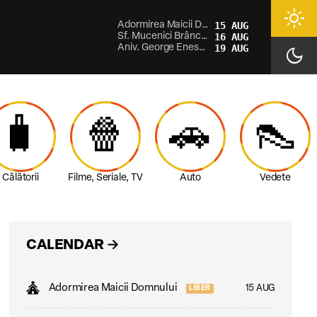
light_mode
Adormirea Maicii Domnului
15 AUG
Sf. Mucenici Brâncoveni
16 AUG
Aniv. George Enescu
19 AUG
dark_mode
🧳
🍿
🚗
👠
Călătorii
Filme, Seriale, TV
Auto
Vedete
CALENDAR
→
Adormirea Maicii Domnului
15 AUG
LIBER