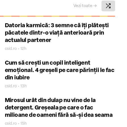
shuffle
Vezi toate
→
Datoria karmică: 3 semne că îți plătești
păcatele dintr-o viață anterioară prin
actualul partener
csid.ro • 12h
Cum să crești un copil inteligent
emoțional. 4 greșeli pe care părinții le fac
din iubire
csid.ro • 13h
Mirosul urât din dulap nu vine de la
detergent. Greșeala pe care o fac
milioane de oameni fără să-și dea seama
csid.ro • 15h