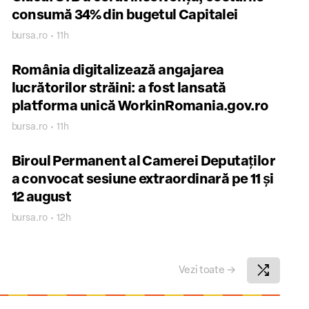
consumă 34% din bugetul Capitalei
bursa.ro • 11h
România digitalizează angajarea
lucrătorilor străini: a fost lansată
platforma unică WorkinRomania.gov.ro
bursa.ro • 11h
Biroul Permanent al Camerei Deputaţilor
a convocat sesiune extraordinară pe 11 şi
12 august
bursa.ro • 12h
shuffle
Vezi toate
→