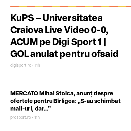
KuPS – Universitatea
Craiova Live Video 0-0,
ACUM pe Digi Sport 1 |
GOL anulat pentru ofsaid
digisport.ro • 11h
MERCATO Mihai Stoica, anunț despre
ofertele pentru Bîrligea: „S-au schimbat
mail-uri, dar…”
prosport.ro • 11h