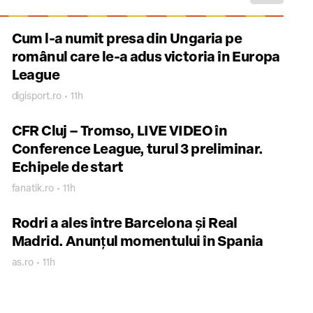
Cum l-a numit presa din Ungaria pe
românul care le-a adus victoria în Europa
League
digisport.ro • 11h
CFR Cluj – Tromso, LIVE VIDEO în
Conference League, turul 3 preliminar.
Echipele de start
fanatik.ro • 11h
Rodri a ales între Barcelona şi Real
Madrid. Anunţul momentului în Spania
as.ro • 11h