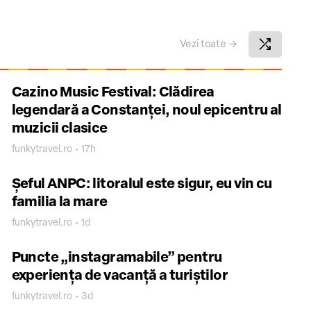
shuffle
Vezi toate
→
Cazino Music Festival: Clădirea
legendară a Constanței, noul epicentru al
muzicii clasice
funkytravel.ro • 17h
Șeful ANPC: litoralul este sigur, eu vin cu
familia la mare
funkytravel.ro • 1d
Puncte „instagramabile” pentru
experiența de vacanță a turiștilor
funkytravel.ro • 3d