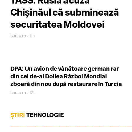
TASS: Rusia acuză
Chişinăul că subminează
securitatea Moldovei
bursa.ro • 11h
DPA: Un avion de vânătoare german rar
din cel de-al Doilea Război Mondial
zboară din nou după restaurare în Turcia
bursa.ro • 12h
ȘTIRI
TEHNOLOGIE